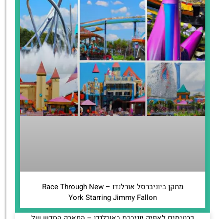
מתקן ביוניברסל אורלנדו – Race Through New
York Starring Jimmy Fallon
כרטיסים לאפיק יוניברס באורלנדו – הפארק החדש של