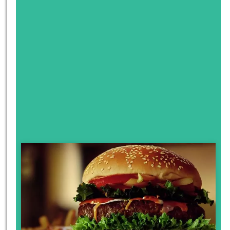
לחצו
פה!