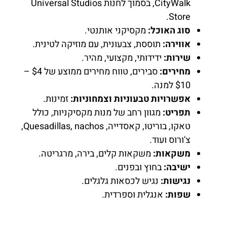
CityWalk, בסמוך לחנות Universal Studios
Store.
סוג האוכל:
מקסיקני אותנטי.
אווירה:
תוססת, צבעונית, עם מוזיקה לטינית.
שירות:
ידידותי, מקצועי, מהיר.
מחירים:
סבירים, טווח מחירים ממוצע של $4 –
$10 למנה.
אפשרויות טבעוניות וצמחוניות:
זמינות.
תפריט:
מגוון רחב של מנות מקסיקניות, כולל
טאקו, בוריטו, קאסדייה, Quesadillas, nachos,
צ'ורוס ועוד.
משקאות:
משקאות קלים, בירה, מרגריטה.
ישיבה:
בחוץ ובפנים.
נגישות:
נגיש לכסאות גלגלים.
שפות:
אנגלית וספרדית.