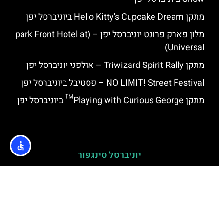
מתקן Hello Kitty's Cupcake Dream ביוניברסל יפן
מלון פארק פרונט יוניברסל יפן – (park Front Hotel at
Universal)
מתקן Triwizard Spirit Rally – אולפני יוניברסל יפן
NO LIMIT! Street Festival – פסטיבל ביוניברסל יפן
מתקן Playing with Curious George™ ביוניברסל יפן
יוניברסל סינגפור
Big Bird's Emporium ביוניברסל סטודיו בסינגפור
שוק קהיר (Cairo Market) באולפני יוניברסל בסינגפור
מתחם "ניו יורק" ביוניברסל סטודיו בסינגפור