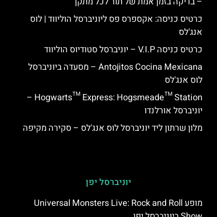
– בדיקה בזמן אמת של תור לכל מתקן
כרטיס כניסה: אקספרס פס ליוניברסל הוליווד | לוס
אנג'לס
כרטיס כניסה V.I.P – יוניברסל סטודיוס הוליווד
Antojitos Cocina Mexicana – מסעדה ביוניברסל
לוס אנג'לס
Hogwarts™ Express: Hogsmeade™ Station –
יוניברסל אורלנדו
מלון שרתון ליד יוניברסל לוס אנג'לס – סקירה מקיפה
יוניברסל יפן
מופע Universal Monsters Live: Rock and Roll
Show ביוניברסל יפן