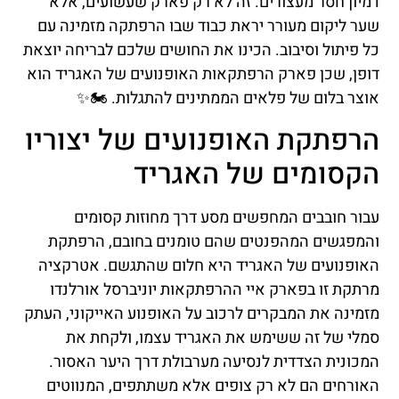
דמיון חסר מעצורים. זה לא רק פארק שעשועים, אלא
שער ליקום מעורר יראת כבוד שבו הרפתקה מזמינה עם
כל פיתול וסיבוב. הכינו את החושים שלכם לבריחה יוצאת
דופן, שכן פארק הרפתקאות האופנועים של האגריד הוא
אוצר בלום של פלאים הממתינים להתגלות. 🏍️✨
הרפתקת האופנועים של יצוריו
הקסומים של האגריד
עבור חובבים המחפשים מסע דרך מחוזות קסומים
והמפגשים המהפנטים שהם טומנים בחובם, הרפתקת
האופנועים של האגריד היא חלום שהתגשם. אטרקציה
מרתקת זו בפארק איי ההרפתקאות יוניברסל אורלנדו
מזמינה את המבקרים לרכוב על האופנוע האייקוני, העתק
סמלי של זה ששימש את האגריד עצמו, ולקחת את
המכונית הצדדית לנסיעה מערבולת דרך היער האסור.
האורחים הם לא רק צופים אלא משתתפים, המנווטים