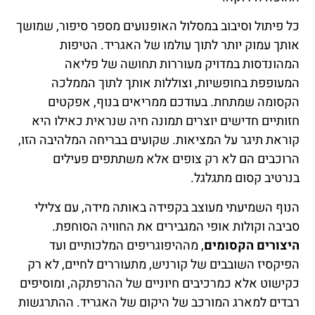
כל פיתול וסיבוב במסלול האופנועים מספר סיפור, שמושך
אותך עמוק יותר לתוך עולמו של האגריד. הטיפות
המהונדסות במדויק מעוררות תחושה של פליאה
המעופפת בחופשיות, וצוללות אותך לתוך הממלכה
הקסומה שמתחת. בעודכם ממריאים בנוף, אפקטים
חזותיים חדישים יוצרים תמונה חיה שנראית כאילו היא
קוראת תיגר על המציאות. שקועים בבריחה המלהיבה הזו,
הרוכבים הם לא רק צופים אלא משתתפים פעילים
בנרטיב קסום מתגלגל.
הנוף השמיעתי מעוצב בקפידה באותה מידה, עם צלילי
סביבה וקולות אופי המגבירים את החוויה הסוחפת.
היצורים הקסומים
, מההיפוגריפים המלכותיים ועד
הפיקסיז השובבים של קורניש, מתעוררים לחיים, לא רק
כקישוט אלא כמרכיבים חיוניים של ההרפתקה, ומוסיפים
רבדים למארג המורכב של היקום של האגריד. ההתרגשות