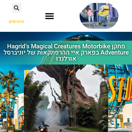
כרטיסים
אוסקה יפן
הוליווד לוס אנג'לס
אורלנדו פלורידה
מתקן Hagrid’s Magical Creatures Motorbike
Adventure בפארק איי ההרפתקאות של יוניברסל
אורלנדו