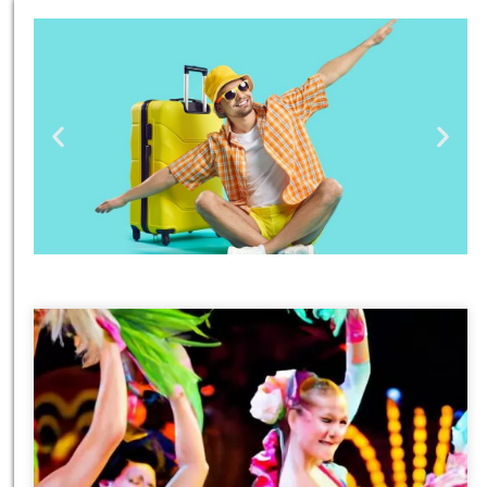
טיסות
מציאת
טיסה זולה?
לחצו
פה!