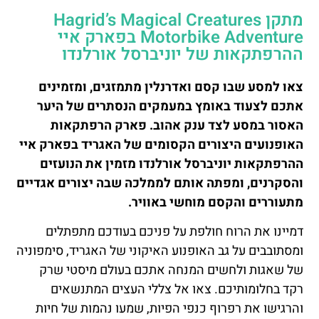
מתקן Hagrid’s Magical Creatures
Motorbike Adventure בפארק איי
ההרפתקאות של יוניברסל אורלנדו
צאו למסע שבו קסם ואדרנלין מתמזגים, ומזמינים
אתכם לצעוד באומץ במעמקים הנסתרים של היער
האסור במסע לצד ענק אהוב. פארק הרפתקאות
האופנועים היצורים הקסומים של האגריד בפארק איי
ההרפתקאות יוניברסל אורלנדו מזמין את הנועזים
והסקרנים, ומפתה אותם לממלכה שבה יצורים אגדיים
מתעוררים והקסם מוחשי באוויר.
דמיינו את הרוח חולפת על פניכם בעודכם מתפתלים
ומסתובבים על גב האופנוע האיקוני של האגריד, סימפוניה
של שאגות ולחשים המנחה אתכם בעולם מיסטי שרק
רקד בחלומותיכם. צאו אל צללי העצים המתנשאים
והרגישו את רפרוף כנפי הפיות, שמעו נהמות של חיות