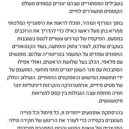
בשבילים המסתוריים שבהם יצורים קסומים מעולם
הקוסמים מתעוררים לחיים.
בתוך המרדף המהיר, תוכלו לראות את היפוגריף המלכותי
ממריא בחן מעל ראשו כאילו כדי להדריך את הרוכבים
במסעם. הפיקסיז של קורניש עשויים לנגוס בשובבות
בעקבים שלכם, לעורר צחוק והפתעה, בעוד הקנטאורים
החסונים עומדים על המשמר בטריטוריה שלהם. מפגשים
עם פלאפי, הכלב בעל שלושת הראשים, ואולי אפילו
הסתבכות עם סנר השטן יוצרים מתח מוחשי, המועצם על
ידי תחושות המישוש והאפקטים החזותיים. השילוב החלק
של סטים פיזיים, אנימטרוניקה והקרנות דיגיטליות יוצר
חוויה סוחפת שבה הגבולות בין קסם למציאות
מיטשטשים.
בהרפתקת אופנועים ייחודית זו, כל פיתול וכל פנייה
מעוצבים בקפידה כדי לעורר את הריגוש של חקירה וגילוי.
המקצבים של שאגת המנוע והרוח הממהרת מזריקים