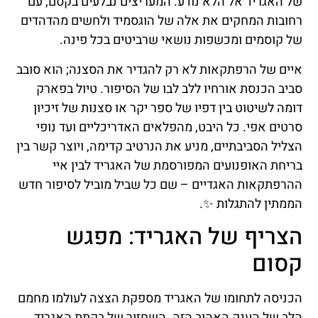
של האגריד אל הלא נודע. המעריצים נבלעים בקסם, עם
רחובות המחקים את אלה של הוגסמיד ולחשים מהדהדים
של קוסמים ומכשפות נושאי שרביטים בכל פינה.
איים של הרפתקאות לא רק להגדיר את הסצנה; הוא סובב
סביב הכנסת אורחיו ללב לבו של הסיפור. טיול בפארק
דומה לשיטוט בין דפיו של ספר יקר או סצנות של זיכיון
סרטים אפי. כל היבט, מהפלאים האדריכליים ועד נופי
הצליל הסביבתיים, מניע את הנרטיב קדימה, ויוצר קשר בין
בריחת האופנועים המפורסמת של האגריד לבין איי
ההרפתקאות האגדיים – שם כל שביל מוביל לסיפור חדש
הממתין להתגלות ✨.
הצריף של האגריד: מפגש
קסום
הכניסה לתחומו של האגריד מספקת הצצה לעולמו מחמם
הלב של הענק האהוב הזה. השחזור של בקתת האגריד,