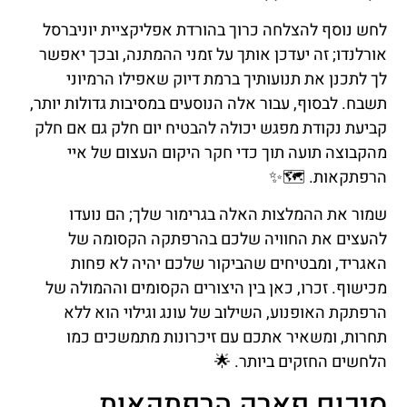
לחש נוסף להצלחה כרוך בהורדת אפליקציית יוניברסל
אורלנדו; זה יעדכן אותך על זמני ההמתנה, ובכך יאפשר
לך לתכנן את תנועותיך ברמת דיוק שאפילו הרמיוני
תשבח. לבסוף, עבור אלה הנוסעים במסיבות גדולות יותר,
קביעת נקודת מפגש יכולה להבטיח יום חלק גם אם חלק
מהקבוצה תועה תוך כדי חקר היקום העצום של איי
הרפתקאות. 🗺️✨
שמור את ההמלצות האלה בגרימור שלך; הם נועדו
להעצים את החוויה שלכם בהרפתקה הקסומה של
האגריד, ומבטיחים שהביקור שלכם יהיה לא פחות
מכישוף. זכרו, כאן בין היצורים הקסומים וההמולה של
הרפתקת האופנוע, השילוב של עונג וגילוי הוא ללא
תחרות, ומשאיר אתכם עם זיכרונות מתמשכים כמו
הלחשים החזקים ביותר. 🌟
סיכום פארק הרפתקאות