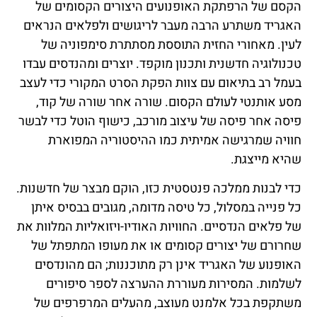
הקסם של הרפתקת האופנועים היצורים הקסומים של
האגריד משתרע הרבה מעבר לריגושים ולפלאים הנראים
לעין. מאחורי החזית התוססת מסתתרת סימפוניה של
טכנולוגיה חדשנית ותכנון מוקפד. יוצרים ומהנדסים עבדו
בעמל רב בתיאום עם צוות הפקת הסרט המקורי כדי לעצב
מסע אותנטי לעולם הקסום. שורה אחר שורה של קוד,
פיסה אחר פיסה של עיצוב מורכב, כישוף הוטל כדי לבשר
חוויה שמרגישה אמיתית כמו ההיסטוריה המפוארת
שהיא מייצגת.
כדי לבנות ממלכה פנטסטית כזו, הוקם מבצר של חדשנות.
כל פנייה במסלול, כל טיסה מדומה, מגובים בבסיס איתן
של פלאים הנדסיים. החוויות האודיו-ויזואליות המלוות את
שחרורם של יצורים קסומים או את מעופו המתפתל של
האופנוע של האגריד אינן רק מתוכננות; הם מהונדסים
לשלמות. המסירות מעוררת ההערצה לספר סיפורים
משתקפת בכל אלמנט מעוצב, מהעלים המרפרפים של