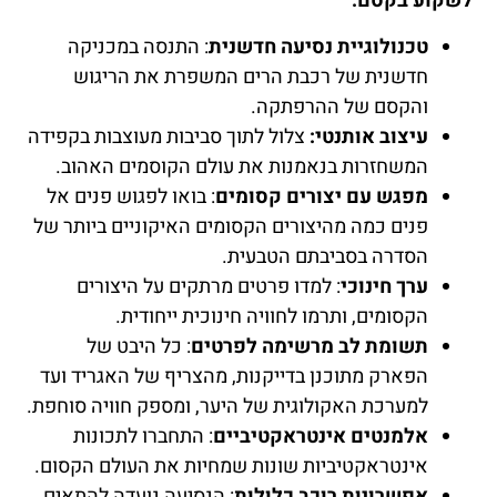
לשקוע בקסם:
טכנולוגיית נסיעה חדשנית
: התנסה במכניקה
חדשנית של רכבת הרים המשפרת את הריגוש
והקסם של ההרפתקה.
עיצוב אותנטי:
צלול לתוך סביבות מעוצבות בקפידה
המשחזרות בנאמנות את עולם הקוסמים האהוב.
מפגש עם יצורים קסומים
: בואו לפגוש פנים אל
פנים כמה מהיצורים הקסומים האיקוניים ביותר של
הסדרה בסביבתם הטבעית.
ערך חינוכי
: למדו פרטים מרתקים על היצורים
הקסומים, ותרמו לחוויה חינוכית ייחודית.
תשומת לב מרשימה לפרטים
: כל היבט של
הפארק מתוכנן בדייקנות, מהצריף של האגריד ועד
למערכת האקולוגית של היער, ומספק חוויה סוחפת.
אלמנטים אינטראקטיביים
: התחברו לתכונות
אינטראקטיביות שונות שמחיות את העולם הקסום.
אפשרויות רוכב כלולות
: הנסיעה נועדה להתאים