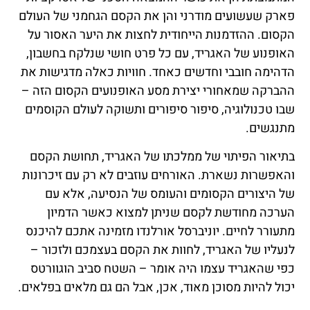
פארק שעשועים מודרני והן את הקסם הגחמני של העולם
הקסום. ההזדמנות הייחודית לחצות את היער האסור על
האופנוע של האגריד, עם כל פרט חושי שנלקח בחשבון,
הדהימה חובבי וחדשים כאחד. חוויות כאלה מדגישות את
ההברקה שמאחורי יצירת מסע האופנועים הקסום הזה –
שבו טכנולוגיה, סיפור סיפורים ותשוקה לעולם הקוסמים
מתנגשים.
בתיאור הפיתוי של ממלכתו של האגריד, תחושת הקסם
והאפשרות נשארת. האורחים עוזבים לא רק עם זיכרונות
של היצורים הקסומים והעומס של הנסיעה, אלא עם
הערכה מחודשת לקסם שניתן למצוא כאשר הדמיון
מתעורר לחיים. יוניברסל אורלנדו מזמינה אתכם להיכנס
לנעליו של האגריד, לחוות את הקסם בעצמכם ולזכור –
כפי שהאגריד עצמו היה אומר – השטח סביב הוגוורטס
יכול להיות מסוכן מאוד, אכן, אבל הם גם מלאים בפלאים.