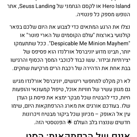
Hero Island או לקסם הגחמני של Seuss Landing, אתר
הנופש מספק כל פנטזיה.
נצלו את הרגע המתאים כדי לצבוע את היום שלכם בפאר
קולנועי בארצות "עולם הקוסמים של הארי פוטר" או
"Despicable Me Minion Mayhem". ככל שתתעמקו
יותר, תבינו מדוע יוניברסל אורלנדו הוא פסיפס של
יצירתיות ובידור. עשו כבוד לכוכבי המסך הכסוף והרגישו
בבת אחת את הדהירה של רכבת הרים מרקיעת שחקים.
לא רק מקלט למחפשי ריגושים, יוניברסל אורלנדו מגיש
גם מגוון עשיר של חוויות אוכל, טיפול קמעונאי והופעות
חיות, כדי להבטיח שכל מבקר ימצא את פיסת גן העדן
שלו. בעודכם אורגים את מארג ההרפתקאות היום, שימו
עין אל האופק – מכיוון שכל ביקור מבטיח זיכרונות
חדשים שנוצרו בלב העולם 🌟 הפנטסטי הזה.
איים של הרפתקאות: הסט