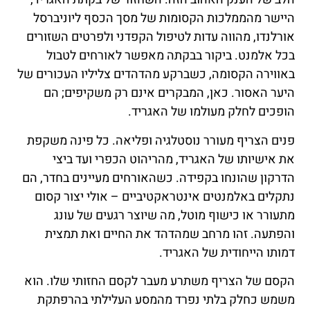
היישר מהממלכות הקסומות של מסך הכסף ליוניברסל
אורלנדו, מהווה עדות לטיפול הקפדני ולפרטים השזורים
בכל אלמנט. ביקור בבקתה מאפשר לאורחים לטבול
באווירה הקסומה, כשברקע מהדהדים צליליו העכורים של
היער האסור. כאן, המבקרים אינם רק משקיפים; הם
הופכים לחלק מעולמו של האגריד.
פנים הצריף מעורר נוסטלגיה ופליאה. כל פינה משקפת
את אישיותו של האגריד, מהריהוט הכפרי ועד ביצי
הדרקון שהונחו בקפידה. כשהאורחים מעיינים בחדר, הם
נתקלים באלמנטים אינטראקטיביים – אולי יצור קסום
מתעורר או כישוף מוטל, מה שיוצר רגעים של עונג
והפתעה. זהו מרחב שמהדהד את החיים ואת תמצית
דמותו הייחודית של האגריד.
הקסם של הצריף משתרע מעבר לקסם החזותי שלו. הוא
משמש כחלק בלתי נפרד מהמסע העלילתי בהרפתקת