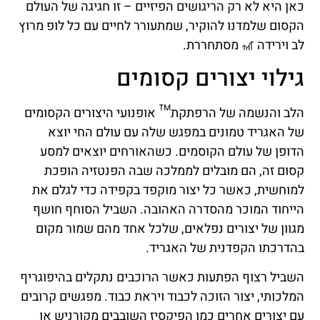
כאן היא לא רק הריגושים הפיזיים – זו חגיגה של העולם
הקסום שלמדנו להוקיר, שמתעורר לחיים עם כל לופ מרוץ
לב וירידה 🎢 מסתחררת.
גילוי יצורים קסומים
הלב והנשמה של הרפתקת™ אופנועי היצורים הקסומים
של האגריד טמונים במפגש שלה עם עולם החי יוצא
הדופן של עולם הקוסמים. כשהאורחים יוצאים למסע
קסום זה, הם מובלים לממלכה שבה הפנטזיה הופכת
למוחשית, כאשר כל יצור מוקפד בקפידה כדי לגלם את
הייחוד המוכר מהסדרה האהובה. השביל הסוחף חושף
מגוון של יצורים נפלאים, שלכל אחד מהם שמור מקום
בהדרכתו הקפדנית של האגריד.
השביל רצוף הפתעות כאשר הרוכבים נתקלים בהיפוגריף
המלכותי, יצור הזוכה לכבוד ויראת כבוד. מפגשים קרובים
עם יצורים אחרים כמו הפיקסיז השובבים מקורניש או