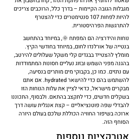
שאסור להחמיץ את הרפתקת הנהר, קחו בחשבון את
מגבלות הגובה הקיימות – בדרך כלל, הרוכבים צריכים
להיות לפחות 107 סנטימטרים כדי להצטרף
להתרגשות הפרהיסטורית.
נוחות והידרציה הם המפתח 🌞, במיוחד בהתחשב
בנטייה של אורלנדו לחום, במיוחד בחודשי הקיץ.
מומלץ להצטייד בבגדים קלי משקל שעלולים להירטב,
בהגנה מפני השמש ובזוג נעליים חסונות המתמודדות
עם נתזים. כמו כן, בקבוקי מים מותרים בנסיעה,
להשתמש בהם כדי להישאר hydrated. אם אתם
מבקרים מישראל, כדאי לציין את עלות הנוחות הזו
בשקלים חדשים, כדי לתקצב בהתאם. ולבסוף, התכוננו
להבדלי שפה פוטנציאליים – קצת אנגלית עושה דרך
ארוכה בשיפור החוויה הכוללת שלכם בעולם היורה
הסוחף הזה.
אטרקציות נוספות