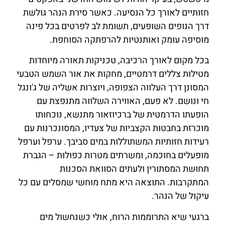
חזותיים לאורך כל הנסיעה. כאשר סירת הנהר גולשת
דרך הנופים השופעים, תשומת לב לפרטים בכל פינה
מוסיפה עומק ואותנטיות להרפתקה הסוחפת.
בכל מקום לאורך הרכיבה, טכניקות תאורה מיוחדות
מטילות צללים דרמטיים, מחקות את אור השמש הטבעי
המסונן דרך העלווה הצפופה, ויוצרות אשליה של ג'ונגל
חי ונושם. לא פעם, האווירה השלווה מתנפצת עם
הופעתו הדרמטית של ברכיוזאור מתנשא, נוכחותו
מוכרזת בחבטות הקצביות של צעדיו, המסונכרנות עם
רעידות חזותיות המשתוללות במים סביבך. ערפל וערפל
מופעלים בחוכמה, ומשרתים מטרות כפולות – הגברת
תחושת המסתורין ולעתים הסוואת הסכנות
המתקרבות. התוצאה היא מתח מוחשי שמסלים עם כל
עיקול של הנהר.
ברגעי שיא התרוממות הרוח, אולי כשנחשול מים