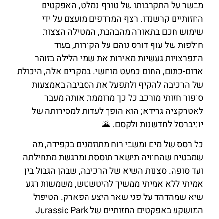
מבשר על התקרבותו של טורף נמלט, האפקטים
החזותיים קרשנדו. רצף המרדפים מועצם על ידי
שימוש חכם בתאורה מהבהבת, המטילה הצצות
חולפות של עוף דורס נוהם על הקירות, בעוד
התפרצויות געשיות מאירות את שמי הלילה בזוהר
אדום-כתום, החום כמעט מוחשי. במקרים אלה, היכולת
של הרכיבה להקיף ולתפעל את הסביבה באמצעות
סיפור חזותי מורכב כל כך מרוממת אותה מעבר
לאטרקציה גרידא; הוא הופך לעדות למסירותה של
יוניברסל לחדשנות ולקסם. 🌋
כל רסס של מים ומשבי רוח מתוזמנים בקפידה, מה
שמבטיח שהחוויה תישאר תוססת ומרגשת מתחילתה
ועד סופה. סצנות השיא של הרכיבה, שבהן הגבול בין
אמיתי ללא אמיתי ממשיך להיטשטש, משמשות רגע
שיא שמהדהד על פני שאר היצע הפארק. הטיפול
המושקע באפקטים החזותיים של Jurassic Park