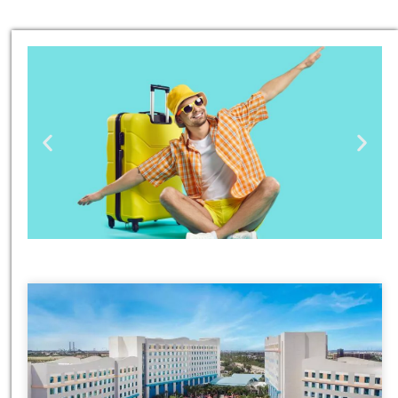
טיסות
מציאת
טיסה זולה?
לחצו
פה!