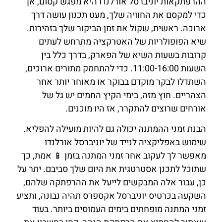
ההרפתקאות יוניברסל אורלנדו היא מפגש קסום, אך
כדי למקסם את החוויה שלך, מעט תכנון עושה דרך
ארוכה. ראשית, שקול את זמן הביקור שלך בזהירות.
שיא הפופולריות של האטרקציה מתרחש לעתים
קרובות בשעות השיא של הפארק, בדרך כלל בין
השעות 11:00-16:00. כדי להתחמק מתורים ארוכים,
השתדלו לבקר מוקדם בבוקר או מאוחר יותר אחר
הצהריים. חוץ מזה, בימי הקיץ החמים יש גל של
אורחים שרוצים להתקרר, אז היו מוכנים.
הבנת זמני ההמתנה יכולה גם להיות מועילה להפליא.
שימוש באפליקציה לנייד של יוניברסל אורלנדו
מאפשר לך לעקוב אחר זמני המתנה בזמן 📱 אמת, כך
שתוכל לתכנן אסטרטגית את היום שלך סביבם. יתר על
כן, עבור אלה המבקשים לייעל את ההרפתקה שלהם,
השקעה בכרטיס יוניברסל אקספרס תהיה נבונה, ותציע
זמני המתנה מופחתים בימים העמוסים ביותר. בעוד