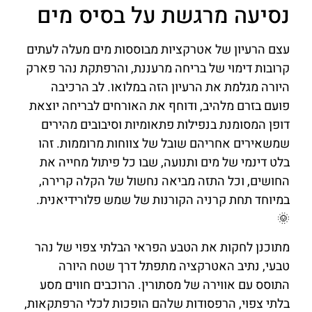
נסיעה מרגשת על בסיס מים
עצם הרעיון של אטרקציות מבוססות מים מעלה לעתים
קרובות דימוי של בריחה מרעננת, והרפתקת נהר פארק
היורה מגלמת את הרעיון הזה במלואו. לב הרכיבה
פועם בזרם מלהיב, ודוחף את האורחים לבריחה יוצאת
דופן המסומנת בנפילות פתאומיות וסיבובים מהירים
שמשאירים אחריהם שובל של צווחות מרוממות. זהו
בלט דינמי של מים ותנועה, שבו כל פיתול מחייה את
החושים, וכל התזה מביאה נחשול של הקלה קרירה,
במיוחד תחת קרניה הקורנות של שמש פלורידיאנית.
🌞
מתוכנן לחקות את הטבע הפראי הבלתי צפוי של נהר
טבעי, נתיב האטרקציה מתפתל דרך שטח היורה
התוסס עם אווירה של מסתורין. הרוכבים חווים מסע
בלתי צפוי, הרפסודות שלהם הופכות לכלי הרפתקאות,