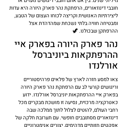
מיליוני שנים. בין אם אתם חובבי ריגושים נועזים או
חובבי דינוזאורים, הרפתקת נהר פארק היורה היא עדות
ליצירתיות האנושית וקריצה לכוחו העצום של הטבע,
ומבטיחה חוויה בלתי נשכחת שמהדהדת אצל
ההרפתקן שבכולנו. 🦖
נהר פארק היורה בפארק איי
ההרפתקאות ביוניברסל
אורלנדו
צאו למסע חזרה לארץ של פלאים פרהיסטוריים
וריגושים קורעי לב עם הרפתקת נהר פארק היורה
בפארק איי ההרפתקאות יוניברסל אורלנדו. ידוע
כאטרקציה מרכזית, נסיעה זו מושכת מבקרים מכל
רחבי העולם, להוטים לצלול לתוך ממלכה שבה
דינוזאורים מסתובבים חופשי. עם תערובת חלקה של
אפקטים חזותיים מדהימים, יצורים אנימטרוניים