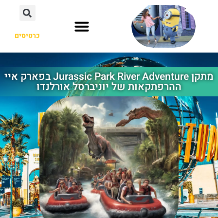
כרטיסים
אוסקה יפן
הוליווד לוס אנג'לס
אורלנדו פלורידה
מתקן Jurassic Park River Adventure בפארק איי
ההרפתקאות של יוניברסל אורלנדו