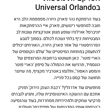
בUniversal Orlando
בעוד הרפתקת נהר פארק היורה מפמפמת הלב היא
חובה למחפשי ריגושים, פארק איי ההרפתקאות
יוניברסל אורלנדו שופע מגוון אטרקציות שובות לב
המבטיחות כיף בלתי נשכח לכולם. בסמוך לטבע
הפרהיסטורי של אזור פארק היורה, האורחים יכולים
להתעמק במחוזות המיסטיים של 'עולם הקוסמים של
הארי פוטר'. כאן תשוטטו ברחובות המרוצפים של
הוגסמיד, תרגישו את ההמולה על סיפון 'הארי פוטר
והמסע האסור', ותלגמו באטרביר מקציף, מה שיוצר
תחושה של קסם בכל פנייה.
מחפשים עוד אדרנלין? 'רכבת הענק הירוק' תזניק
אתכם עם ההשקה האינטנסיבית שלה, ותגיע לגבהים
מרקיעי שחקים ולמהירויות מסחררות, בעוד שהנסיעה
ב'הרפתקאותיו המדהימות של ספיידרמן' משלבת