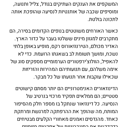
המשקפים את הענקים העתיקים בגודל, צליל ותנועה,
ומוסיפים שכבה של אותנטיות לנסיעה שהופכת אותה
לתכונה בולטת.
כאשר האורחים משוטטים בנופים הקדומים בסירה, הם
מתקרבים למגוון מינים ששלטו בעבר על כדור הארץ.
האדיר מכולם, הטירנוזאורוס רקס, מופיע באופן בלתי
נשכח, ומושך תשומת לב בשאגתו הרועמת. כדי לא
להאפיל, הוולוצ'ירפטורים הערמומיים מספקים סוג של
אימה משלהם, עם תנועותיהם המהירות והזריזות
שכאילו עוקבות אחר תנועתו של כל מבקר.
הדינוזאורים האנימטרוניים הם יותר מסתם קישוטים
סטטיים; הם ממלאים תפקיד מרכזי בנרטיב של
הנסיעה. כל דינוזאור שנתקל בו מספר חלק מהסיפור
המותח, מה שהופך את ההרפתקה למרגשת ומרתקת
כאחד. מהנדסים ואמנים מאחורי הקלעים מבטיחים
בדקדקנות את הסינכרוניות של אפקטים חזותיים