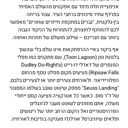
אנימציית תלת מימד עם אפקטים מהעולם האמיתי
במרדף עתיר סיכונים ברחבי העיר. עבור בריחה
בין-גלקטית, "גברים במתקפת חייזרים שחורים" מאפשר
לכם להתחנף לחוצנים, להתחרות על הניקוד הגבוה
ביותר עם חבריכם – שילוב מושלם של תחרות ואחווה.
אף ביקור באיי ההרפתקאות אינו שלם בלי שכשוך
בלגונת טון (Toon Lagoon), שם מתקנים כמו מפלי
המנסרים של דאדלי דו-רייט (Dudley Do-Right's
Ripsaw Falls) מציעים מקום מפלט נוסף מהחום
הפלורידיאני. ולאורחים צעירים יותר או לצעירים בלבם,
"Seuss Landing" מספק שיטוט שובב בעולמו הססגוני
של ד"ר סוס. כאשר כל אטרקציה מציעה קסם ייחודי
משלה, אתם מוזמנים לשוטט מעבר לג'ונגלים
הפרהיסטוריים ואל היקום הרחב יותר של ריגושים
ופלאים שיוניברסל אורלנדו מעניקה בנדיבות לאורחיה.