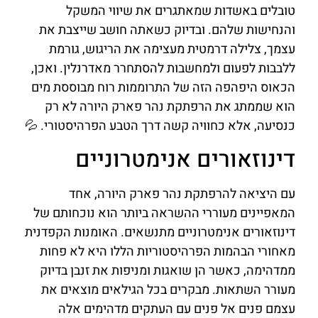
טובלים באשדות שמאתגרים את שיווי המשקל
והנחישות שלהם. ובדיוק כשאתה חושב שייצבת את
עצמך, צלילה דרמטית מעצימה את הריגוש, גורמת
ללבבות לפעום ולמחשבות להסתחרר מאדרנלין. ואכן,
הכאוס היפהפה הזה של התרוממות רוח מבוססת מים
הוא שממתג את הרפתקת נהר פארק היורה לא רק
כנסיעה, אלא כחוויה קשה דרך הטבע הפרהיסטורי. 💦
דינוזאורים אנימטרוניים
עם היציאה להרפתקת נהר פארק היורה, אחד
המאפיינים מעוררי ההשראה ביותר הוא נוכחותם של
דינוזאורים אנימטרוניים מתנשאים. האומנות הקפדנית
מאחורי הבהמות הפרהיסטוריות הללו היא לא פחות
ממדהימה, כאשר הן שואגות ומניפות את זנבן בדיוק
מעורר השתאות. מבקרים בכל הגילאים מוצאים את
עצמם פנים אל פנים עם העתקים מדהימים אלה