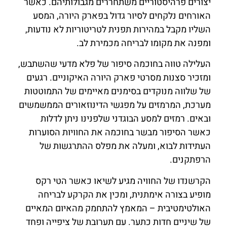
יצורים פרהיסטוריים משתחררים מגבולותיהם. כאשר
האורחים נלקחים לסיור גדול בפארק היורה, המסע
השליו מקבל במהירות תפנית לטריטוריות לא נודעות,
ומפנה את מקומו לבריחה מכמירת לב.
העלילה טווה בחוכמה סיפור של פלא מדעי שהשתבש,
ומזכיר סצנות מסרטי פארק היורה האיקוניים. רגעים
של שלווה מנוקדים בסימנים מאיימים של התמוטטות
מערכת, המרמזים על מפגשי הדינוזאורים הממשמשים
ובאים. רמזים למסע הבוגדני שלפנינו ניתן לדלות
כאשר הסיפור מבשר בחוכמה את החוויות הסוערות
העתידות לבוא, ומעלה את מפלס ההתרגשות של
הרפתקנים.
הקרשנדו של החוויה מגיע לשיאו כאשר הטי רקס
מופיע בצורה אימתנית, ומכין את הקרקע לבריחה
האולטימטיבית – המאמץ להתחמק מהאיום המאיים
של שיניים חדות כתער. עם תערובת של ציפייה ופחד