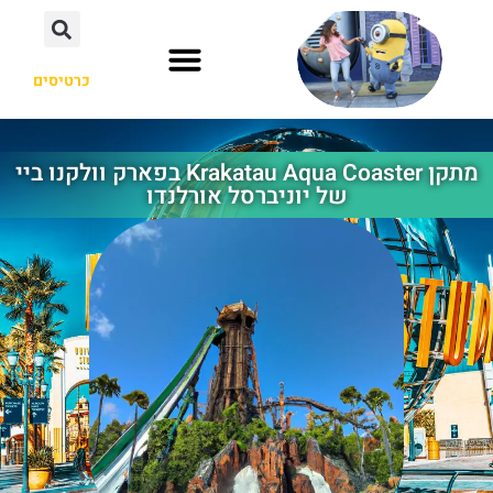
כרטיסים
אוסקה יפן
הוליווד לוס אנג'לס
אורלנדו פלורידה
מתקן Krakatau Aqua Coaster בפארק וולקנו ביי
של יוניברסל אורלנדו