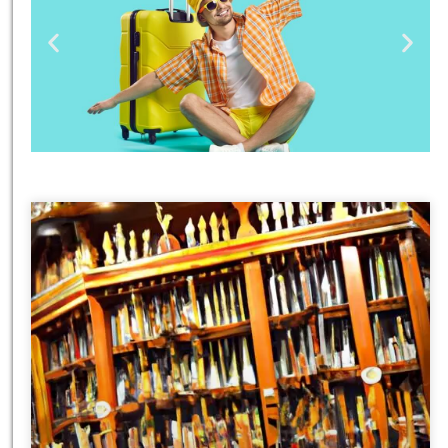
טיסות
מציאת
טיסה זולה?
לחצו
פה!