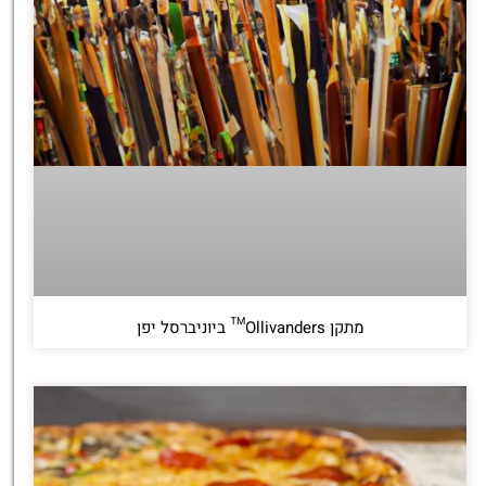
מתקן Ollivanders™ ביוניברסל יפן