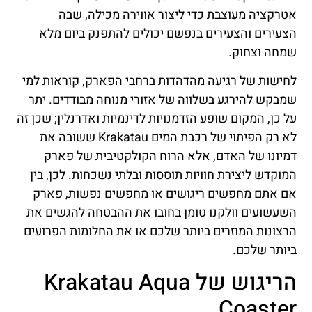
אטרקציה מעוצבת כדי ליצור אווירה מכילה, שבה
הצעירים והצעירים בנפשם יכולים להתפנק ביום מלא
שמחה וצחוק.
לחישות של רגיעה מהדהדות ברחבי הפארק, קוראות למי
שמבקש להירגע בשלווה של אזורי מנוחה מבודדים. יתר
על כן, המקום שופע הזדמנויות לדינמיות ואדרנלין; שכן זה
לא רק הפיתוי של רכבת המים Krakatau ששובה את
דמיונו של האדם, אלא הרוח הקולקטיבית של פארק
המוקדש ליצירת חוויות תוססות ובלתי נשכחות. לכן, בין
אם אתם מחפשים ריגושים או מחפשים נפשות, פארק
השעשועים וולקנו טומן בחובו את ההבטחה להגשים את
הרצונות המוזרים ביותר שלכם או את החלומות הפרועים
ביותר שלכם.
הריגוש של Krakatau Aqua
Coaster