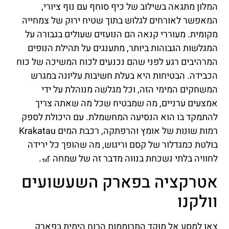
המלון מתגאה בשילוב של כיף סוחף עם נוף ציורי,
המאפשר לאורחים לגלוש בתוך שטיח ירוק של צמחייה
מקומית. מעוררי קנאה הם הנועזים שעולים בגבורה על
המגלשות הגבוהות ביותר, מתענגים על תהילת הנופים
המרהיבים רגע לפני שהם נכנעים לכוח המשיכה של כוח
הכבידה. הבטיחות היא בעלת חשיבות עליונה במגרש
המשחקים המימי הזה, וכל מגלשה מנוהלת על ידי
אמצעים ערניים, מה שמבטיח שכל מה שאתה צריך
להתמקד בו הוא הנסיעה המחשמלת. עם היכולת לספק
רמות שונות של אומץ והרפתקה, רכבת המים Krakatau
בולטת כמגדלור של קסם וריגוש, מה שהופך כל ירידה
לחוויה בלתי נשכחת בנווה מדבר זה של שמחה 🎢.
אטרקציה בפארק השעשועים
וולקנו
צאו למסע אל מוקד התרוממות הרוח הימית בפארק