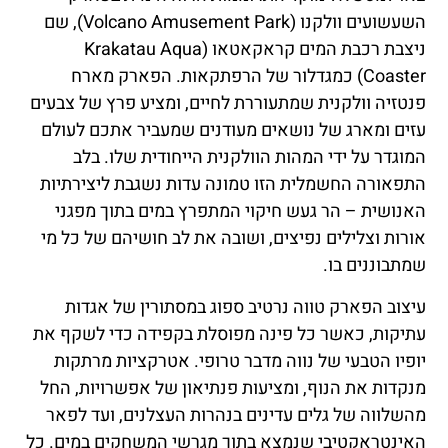
השעשועים וולקנו (Volcano Amusement Park), שם
ניצבת רכבת המים קראקאטאו (Krakatau Aqua
Coaster) כמגדלור של הרפתקאות. הפארק מארח
פנטזיה וולקנית שמתעוררת לחיים, ומציע פרץ של צבעים
עזים ומארג של נושאים מעודנים שמעביר אתכם לעולם
המוגדר על ידי המהות הוולקנית הייחודית שלו. בלב
התפאורה החשמלית הזו טמונה עדות נשגבת ליצירתיות
האנושית – הר געש חיקוי המתפרץ במים בתוך מפגני
אורות וצלילים נפיצים, ושובה את לב חושיהם של כל מי
שמתבוננים בו.
עיצוב הפארק טווה נרטיב ספוג במסתורין של אגדות
עתיקות, כאשר כל פינה מפוסלת בקפידה כדי לשקף את
יופיו הטבעי של נווה מדבר טרופי. אטרקציות מרתקות
מנקדות את הנוף, ומציעות פנתיאון של אפשרויות, החל
מהשלווה של גלים עדינים בנהרות העצלנים, ועד לפאר
האינטראקטיבי שנמצא בתוך מגרשי המשחקים במים. כל