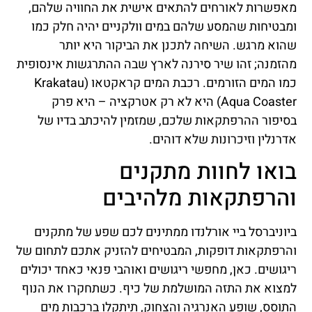
מאפשרות לאורחים להתאים אישית את החוויה שלהם,
ומבטיחות שהמסע שלהם במים וולקניים יהיה חלק כמו
שהוא מרגש. השיחה לתכנן את הביקור היא יותר
מהזמנה; זהו שיר סירנה לארץ שבה ההתרגשות אינסופית
כמו המים הזורמים. רכבת המים קראקטאו (Krakatau
Aqua Coaster) היא לא רק אטרקציה – היא פרק
בסיפור ההרפתקאות שלכם, שמזמין להיכתב בדיו של
אדרנלין וזיכרונות שלא דוהים.
בואו לחוות מתקנים
והרפתקאות מלהיבים
ביוניברסל ביי אורלנדו ממתינים לכם שפע של מתקנים
והרפתקאות דופקות, המבטיחים להזניק אתכם לתחום של
ריגושים. כאן, מחפשי ריגושים ואוהבי פנאי כאחד יכולים
למצוא את התזה המושלמת של כיף. כשתחקרו את הנוף
התוסס, שופע האנרגיה והצחוק, תיתקלו ברכבות מים