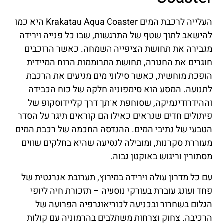
העלייה לרכבת המים Krakatau Aqua Coaster היא כמו
להישאב לתוך שטף של התרגשות, שבו כל פנייה וירידה
מגבירה את תחושת הציפייה השמחה. כאשר הרוכבים
חוגרים את החגורה, תחושת התרוממות הרוח המיידית
הופכת מוחשית, כאשר סילוני מים מניעים את הרכבת
לתנועה. המסע הוא סימפוניה חלקה של כוח הכבידה
וההידרודינמיקה, שסוחפת אותך דרך קליידוסקופ של
פיתולים חדים שנראים כאילו הם קוראים תיגר על הסדר
הטבעי של נתיבי המים. ההנדסה החכמה של רכבת המים
מעוררת סקרנות, ומובילה לנסיעה שהיא בחלקים שווים
מסתורין וריגוש באוקטן גבוה.
עם כל מדרון עולה וירידה במירוץ, תערובת אנרגטית של
פחד ועונג עוברת בעורקי נוסעיה – תזכורת חיה ליופי
הגלום בשחרור ובכניעה לכוריאוגרפיה הפרועה של
הרכיבה. צחוק וצרחות משתלבים בהרמוניה עם קולות