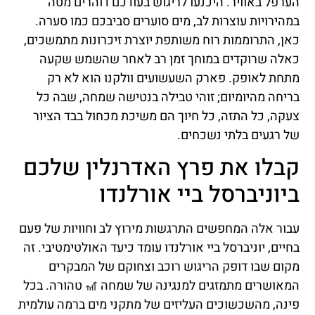
הערפל באוויר. היכנעו לריגוש בעודכם דוהרים מטה
במהירויות עוצרות לב, מים סוערים סביבכם כמו סערה.
כאן, התרוממות רוח משותפת יוצרת זיכרונות מתמשכים,
כאלה שרוקדים במוחך זמן רב לאחר שהשמש שקעה
מתחת לאופק. פארק השעשועים וולקנו הוא לא רק
בריחה מהיומיום; זוהי טבילה בנטישה שמחה, שבה כל
צעקה, כל התזה, כל חיוך הם משיכת מכחול בבד הציור
של רגעים בלתי נשכחים.
קבלו את פרץ האדרנלין שלכם
ביוניברסל ביי אורלנדו
עבור אלה המחפשים התרגשות מירוץ לב וחוויות של פעם
בחיים, יוניברסל ביי אורלנדו עומד כיעד האולטימטיבי. זה
מקום שבו דופק הריגוש רוכב וצחוקם של המבקרים
המאושרים מתמזגים למנגינה של שמחה 🎢 טהורה. בכל
פינה, מהשכשוכים העליזים של מתקני מים ברמה עולמית