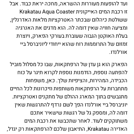
ועד להופעות מעוררות ההשראה, מחכה יראת כבוד. אבל
זו רכבת המים האייקונית Krakatau Aqua Coaster
ששולטת כיהלום שבכתר האטרקציות מלאות האדרנלין,
ומציעה חוויה שאין דומה לה. הוא מדגים את האנרגיה
בעלת האוקטן הגבוה שעוברת בעורקי הפארק, ויוצרת
זמזום של התרוממות רוח שהוא ייחודי ליוניברסל ביי
אורלנדו.
הפארק הוא גן עדן של הרפתקאות, שבו כל מסלול מוביל
להפתעה נוספת, הזדמנות נוספת לקרוא תיגר על כוח
הכבידה, המהירות, והציפיות שלך. כאן, משפחות
מתחברות על הרפתקאות משותפות וזיכרונות לכל החיים
מתגבשים בתוך המארג ההולם של מתקנים ואטרקציות.
יוניברסל ביי אורלנדו הפך לשם נרדף להתרגשות שאין
דומה לה, ומספק גל של רגשות שישאיר אתכם
משתוקקים לעוד. לאחר שתכבשו את רכבת המים
האדירה Krakatau, התיאבון שלכם להרפתקאות רק יגדל,