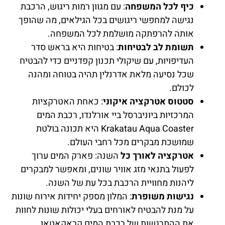
כיף לכל המשפחה
: עם מגוון רמות ריגוש, הרכבת
נגישה למחפשי ריגושים בכל הגילאים, מה שהופך
אותה להרפתקה מושלמת לכל המשפחה.
תשומת לב לבטיחות
: בטיחות היא בראש סדר
העדיפויות, עם שיקולי תכנון קפדניים כדי להבטיח
שכל נסיעה מלאת אדרנלין תהיה בטוחה ומהנה
לכולם.
סטטוס אטרקציה איקוני
: כאחת האטרקציות
המרכזיות ביוניברסל ביי אורלנדו, רכבת המים
Krakatau Aqua Coaster היא תכונה בולטת
שמושכת מבקרים מכל רחבי העולם.
אטרקציה לאורך כל
השנה: פארק המים ערוך
לפעול בתנאי מזג אוויר שונים, ומאפשר למבקרים
ליהנות מחוויית הרכבת בכל עת של השנה.
נגישות משופרת
: המלון מספק יחידות אירוח שונות
על מנת להבטיח לאורחים בעלי יכולות שונות לחוות
את ההתרגשות של רכבת המים קראקאטאו