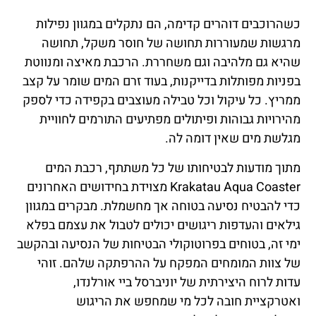
כשהרוכבים דוהרים קדימה, הם נתקלים במגוון נפילות
מרגשות שמעוררות תחושה של חוסר משקל, תחושה
שהיא גם מלהיבה וגם משחררת. הרכבת מאיצה ומנווטת
בפניות מפותלות בדייקנות, בעוד זרם המים שומר על קצב
ממריץ. כל עיקול וכל טבילה מעוצבים בקפידה כדי לספק
מהירויות גבוהות ופיתולים מפתיעים התורמים לחוויית
מגלשת מים שאין דומה לה.
מתוך מודעות לבטיחותו של כל משתתף, רכבת המים
Krakatau Aqua Coaster מצוידת בחידושים האחרונים
כדי להבטיח נסיעה בטוחה אך מחשמלת. מבקרים במגוון
גילאים והעדפות ריגושים יכולים לטבול את עצמם בפלא
ימי זה, בטוחים בפרוטוקולי הבטיחות של הנסיעה ובהקשב
של צוות המומחים המפקח על ההרפתקה שלהם. זוהי
עדות לרוח היצירתית של יוניברסל ביי אורלנדו,
ואטרקציית חובה לכל מי שמחפש את הריגוש