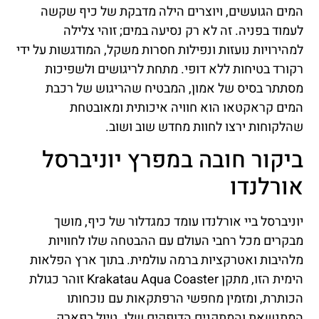
המים הגועשים, ויוצרים הילה מדבקת של כיף שקשה
לעמוד בפניה. זה לא רק נסיעה במים; זוהי צלילה
למהירויות נועזות ונפילות חסרות משקל, המודגשות על ידי
רקורד בטיחות ללא דופי. מתחת לריגושים ולשפיכות
מסתתר בסיס של אמון, המבטיח שהריגוש של רכבת
המים קראקטאו הוא חוויה איכותית ומאובטחת
שהלקוחות ירצו לחוות מחדש שוב ושוב.
ביקור חובה במפרץ יוניברסל
אורלנדו
יוניברסל ביי אורלנדו עומד כמגדלור של כיף, מושך
מבקרים מכל רחבי העולם עם ההבטחה שלו לחוויות
מלהיבות ואטרקציות ברמה עולמית. בתוך ארץ הפלאות
הימית הזו, מתקן Krakatau Aqua Coaster זוהר כגולת
הכותרת, ומזמין מחפשי הרפתקאות עם נוכחותו
המתנשאת והמתקנים הדופקים שלו. טיול בפארק