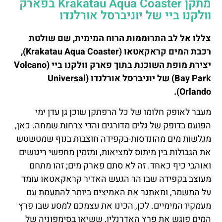
מתקן Krakatau Aqua Coaster בפארק
וולקנו ביי של יוניברסל אורלנדו
צללו אל לב התרוממות הרוח המימית, שם שולטת
רכבת המים קראקאטאו (Krakatau Aqua Coaster),
יצירת מופת השוכנת בתוך פארק וולקנו ביי (Volcano
Bay Park) של יוניברסל אורלנדו (Universal
Orlando).
מעבר לאופק חלומו של כל הרפתקן שוכן גן עדן ימי
הפועם בדופק של גלים מדורגים והדי צרחות שמחה. כאן,
מגלשות מים מהונדסות-בקפידה חוצבות בנוף שמטשטש
את הגבולות בין מיתוס למציאות, ומזמין מחפשי ריגושים
ואוהבי כיף כאחד. זה לא סתם פארק מים; זהו מתחם
מעוצב בקפידה שבו הר הגעש האדיר קראקאטאו עומד
על המשמר, ומאתגר את האמיצים ביותר להתעמת עם
מעמקיו המימיים. לכן, הכינו את עצמכם למסע שבו פרץ
המים פוגש את פרץ האדרנלין, ששיאו בסימפוניה של