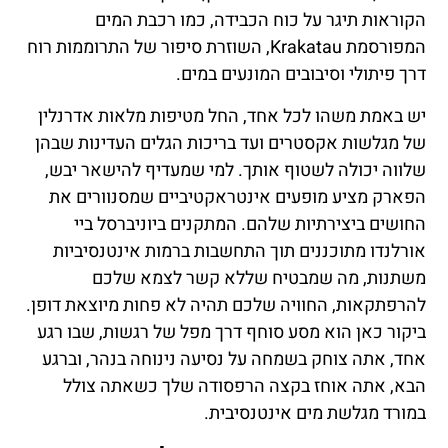
הקוראות תיגר על כוח הכבידה, כמו רכבת המים
המפורסמת Krakatau, השוזרת סיפור של התרוממות רוח
דרך פיתולי וסיבובים המונעים במים.
יש באמת משהו לכל אחד, החל מטיפות מלאות אדרנלין
של מגלשות אקסטרים ועד בריכות הגלים העדינות שבהן
שלווה יכולה לשטוף אותך. למי שמעדיף להישאר יבש,
הפארק מציע מופעים אינטראקטיביים שמסנוורים את
החושים ביצירתיות שלהם. המתקנים ביוניברסל ביי
אורלנדו מתוכננים תוך התחשבות ברמות אינטנסיביות
משתנות, מה שמבטיח שללא קשר לצמא שלכם
להרפתקאות, החוויה שלכם תהיה לא פחות מיוצאת דופן.
ביקור כאן הוא מסע סוחף דרך מפל של רגשות, שבו רגע
אחד, אתה צוחק בשמחה על נסיעה נינוחה בנהר, וברגע
הבא, אתה אוחז בקצה הרפסודה שלך כשאתה צולל
במורד מגלשת מים אינטנסיבית.