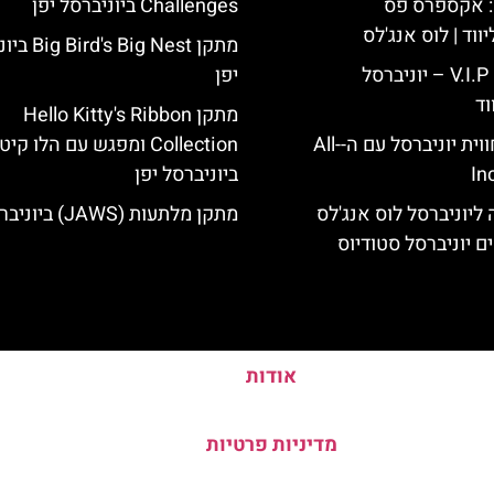
: אקספרס פס
Challenges ביוניברסל יפן
ווד | לוס אנג'לס
מתקן  Big Nest
כרטיס כניסה V.I.P – יוניברסל
יפן
וד
מתקן Hello Kitty's Ribbon
לוס אנג'לס: חווית יוניברסל עם ה-All-
Collection ומפגש עם הלו קיט
In
ביוניברסל יפן
ליוניברסל לוס אנג'לס
מתקן מלתעות (JAWS) ביוניברסל יפן
ם יוניברסל סטודיוס
אודות
מדיניות פרטיות