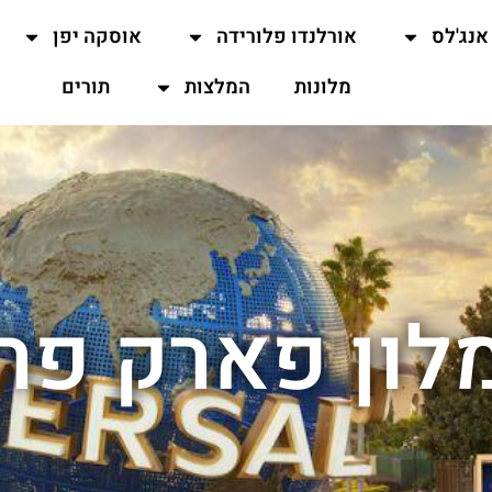
אנג'לס
אורלנדו פלורידה
אוסקה יפן
מלונות
המלצות
תורים
לון פארק פרו