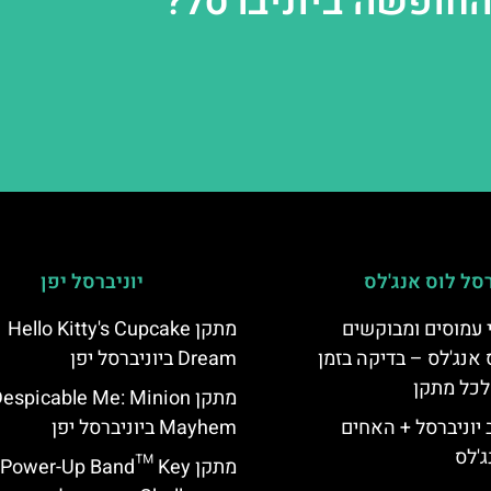
החופשה ביוניברסל?
רסל לוס אנג'לס
יוניברסל יפן
 עמוסים ומבוקשים
מתקן Hello Kitty's Cupcake
 אנג'לס – בדיקה בזמן
Dream ביוניברסל יפן
לכל מתקן
מתקן espicable Me: Minion
יוניברסל + האחים
Mayhem ביוניברסל יפן
ג'לס
מתקן Power-Up Band™ Key