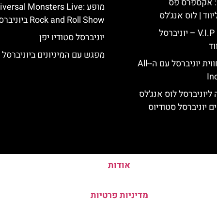
: אקספרס פס
מופע iversal Monsters Live
ווד | לוס אנג'לס
Rock and Roll Show ביוניברסל יפן
כרטיס כניסה V.I.P – יוניברסל
יוניברסל סטודיו יפן
וד
מפגש עם המיניונים ביוניברסל י
לוס אנג'לס: חווית יוניברסל עם ה-All-
In
ליוניברסל לוס אנג'לס
ם יוניברסל סטודיוס
אודות
מדיניות פרטיות