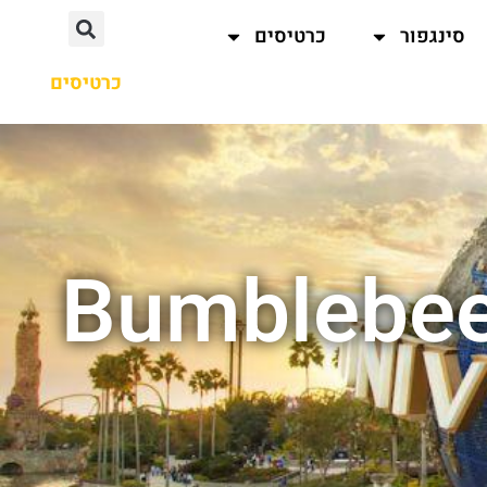
סינגפור
כרטיסים
כרטיסים
ת ב-Bumblebee Man's