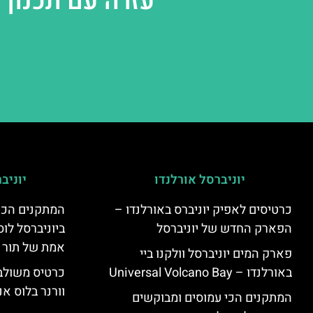
עזרה עם תכנון 
יוניברסל אורלנדו
יוניב
כרטיסים לאפיק יוניברס באורלנדו –
המתקנים הכי
הפארק החדש של יוניברסל
ביוניברסל לוס
אמת של תור 
פארק המים יוניברסל וולקנו ביי
באורלנדו – Universal Volcano Bay
כרטיס משולב 
וורנר בלוס אנ
המתקנים הכי עמוסים ומבוקשים