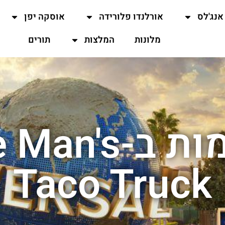
אנג'לס
אורלנדו פלורידה
אוסקה יפן
מלונות
המלצות
תורים
ביקורת טעימו
Taco Truck