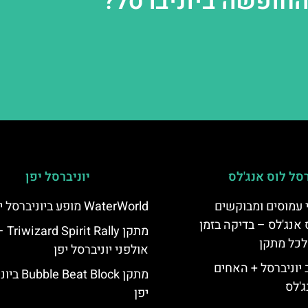
החופשה ביוניברסל?
רסל לוס אנג'לס
יוניברסל יפן
 עמוסים ומבוקשים
WaterWorld מופע ביוניברסל יפן
 אנג'לס – בדיקה בזמן
מתקן d Spirit Rally
לכל מתקן
אולפני יוניברסל יפן
יוניברסל + האחים
מתקן eat Block
ג'לס
יפן