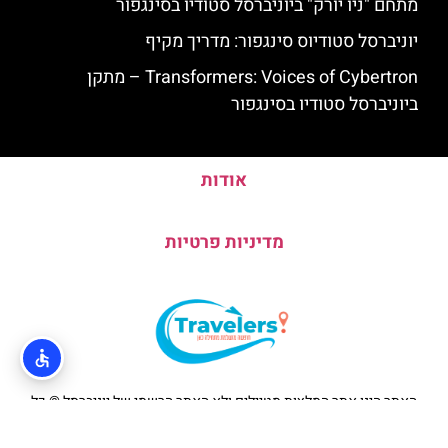
מתחם "ניו יורק" ביוניברסל סטודיו בסינגפור
יוניברסל סטודיוס סינגפור: מדריך מקיף
Transformers: Voices of Cybertron – מתקן
ביוניברסל סטודיו בסינגפור
אודות
מדיניות פרטיות
האתר הינו אתר המלצות מטיילים ולא האתר הרשמי של יוניברסל © כל
הזכויות שמורות לסוכנות TRAVELERS.CO.IL