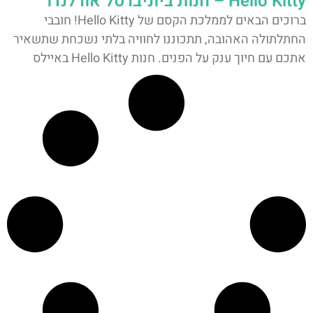
Hello Kitty – חנות ביוניברסל אורלנדו
ברוכים הבאים לממלכת הקסם של Hello Kitty! חובבי
החתלתולה האהובה, תתכוננו לחוויה בלתי נשכחת שתשאיר
אתכם עם חיוך ענק על הפנים. חנות Hello Kitty באיילס