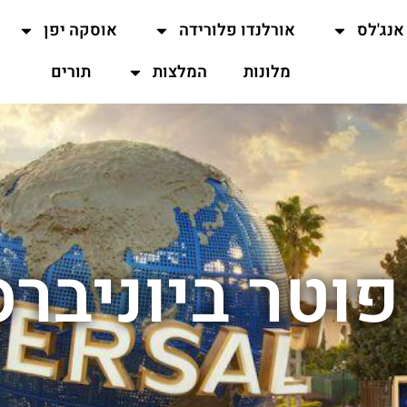
אנג'לס
אורלנדו פלורידה
אוסקה יפן
מלונות
המלצות
תורים
פוטר ביוניברס