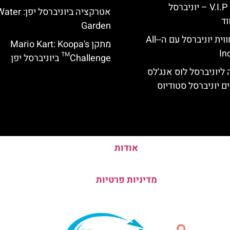
כרטיס כניסה V.I.P – יוניברסל
אטרקציה ביוניברסל יפן: r
וד
Garden
לוס אנג'לס: חווית יוניברסל עם ה-All-
מתקן Mario Kart: Koopa's
In
Challenge™ ביוניברסל יפן
ליוניברסל לוס אנג'לס
ם יוניברסל סטודיוס
אודות
מדיניות פרטיות