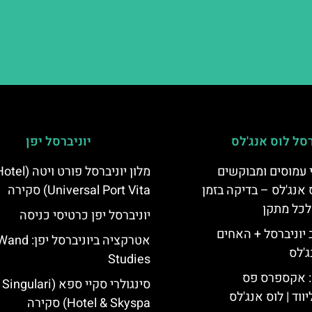
רסל לוס אנג'לס
יוניברסל יפן
 עמוסים ומבוקשים
מלון יוניברסל פורט ויטה (l
 אנג'לס – בדיקה בזמן
Universal Port Vita) סקירה
לכל מתקן
יוניברסל יפן כרטיסי כניסה
יוניברסל + האחים
אטרקציה ביוניברסל יפן: nd
ג'לס
Studies
: אקספרס פס
סינגולרי סקיי ספא (lari
ווד | לוס אנג'לס
Hotel & Skyspa) סקירה