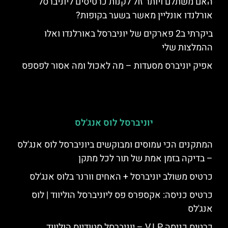
האם משתלם ויותר זול לקנות כרטיסים ליוניברסל
אורלנדו אונליין מאשר בשער בקופות?
ביקרתי ב2 פארקים של יוניברסל באורלנדו ואלו
ההמלצות שלי
אפיק יוניברס מסעדות – מה לאכול ומה אסור לפספס
יוניברסל לוס אנג'לס
המתקנים הכי עמוסים ומבוקשים ביוניברסל לוס אנג'לס
– בדיקה בזמן אמת של תור לכל מתקן
כרטיס משולב יוניברסל + האחים וורנר בלוס אנג'לס
כרטיס כניסה: אקספרס פס ליוניברסל הוליווד | לוס
אנג'לס
כרטיס כניסה V.I.P – יוניברסל סטודיוס הוליווד