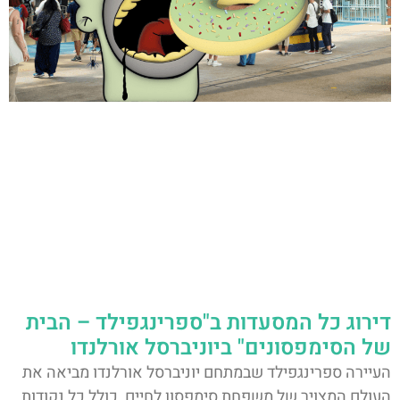
דירוג כל המסעדות ב"ספרינגפילד – הבית
של הסימפסונים" ביוניברסל אורלנדו
העיירה ספרינגפילד שבמתחם יוניברסל אורלנדו מביאה את
העולם המצויר של משפחת סימפסון לחיים, כולל כל נקודות