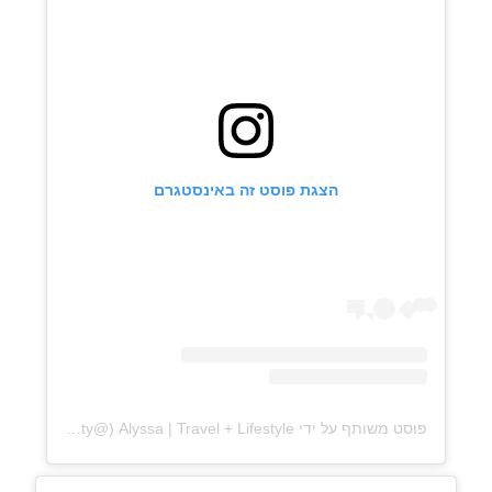
הצגת פוסט זה באינסטגרם
פוסט משותף על ידי ‏‎Alyssa | Travel + Lifestyle‎‏ (@‏‎alyssaandthecity‎‏)