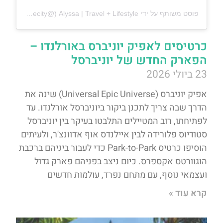
פוסט משותף על ידי ‏‎Alyssa | Travel + Lifestyle‎‏ (@‏‎alyssaandthecity‎‏)
כרטיסים לאפיק יוניברס באורלנדו –
הפארק החדש של יוניברסל
23 ביולי 2026
אפיק יוניברס (Universal Epic Universe) שינה את
הדרך שבה צריך לתכנן ביקור ביוניברסל אורלנדו. עד
לפתיחתו, רוב המטיילים התלבטו בעיקר בין יוניברסל
סטודיוס פלורידה לבין איילנדס אוף אדוונצ'ר, ולעיתים
הוסיפו כרטיס Park-to-Park כדי לעבור ביניהם ברכבת
הוגוורטס אקספרס. כיום ניצב בפניהם פארק גדול
ועצמאי נוסף, עם מתחם נפרד, עולמות חדשים
קרא עוד »