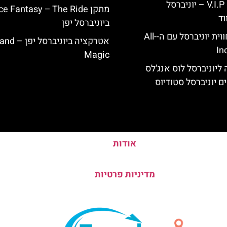
כרטיס כניסה V.I.P – יוניברסל
מתקן e Fantasy – The Ride
וד
ביוניברסל יפן
לוס אנג'לס: חווית יוניברסל עם ה-All-
אטרקציה ביוניברסל 
In
Magic
ליוניברסל לוס אנג'לס
ם יוניברסל סטודיוס
אודות
מדיניות פרטיות