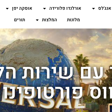
אנג'לס
אורלנדו פלורידה
אוסקה יפן
מלונות
המלצות
תורים
 עם שירות הל
ס פורטופינו 