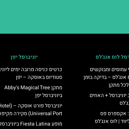
רסל לוס אנג'לס
יוניברסל יפן
 עמוסים ומבוקשים
כרטיס כניסה מרובה ימים ליוני
 אנג'לס – בדיקה בזמן
סטודיוס באוסקה – יפן
לכל מתקן
מתקן Abby's Magical Tree
יוניברסל + האחים
ביוניברסל יפן
ג'לס
יוניברסל פורט אוסקה – (l
: אקספרס פס
Universal Port) סקירה מקיפה
ווד | לוס אנג'לס
מופע Fiesta Latina ביוניברסל יפן