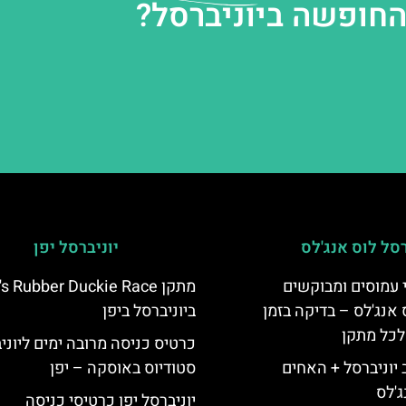
החופשה ביוניברסל?
רסל לוס אנג'לס
יוניברסל יפן
 עמוסים ומבוקשים
מתקן s Rubber Duckie Race
 אנג'לס – בדיקה בזמן
ביוניברסל ביפן
לכל מתקן
כרטיס כניסה מרובה ימים ליוני
יוניברסל + האחים
סטודיוס באוסקה – יפן
ג'לס
יוניברסל יפן כרטיסי כניסה