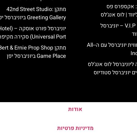
: אקספרס פס
מתקן 42nd Street Studio:
ווד | לוס אנג'לס
Greeting Gallery ביוניברסל יפן
כרטיס כניסה V.I.P – יוניברסל
יוניברסל פורט אוסקה – (l
וד
Universal Port) סקירה מקיפה
לוס אנג'לס: חווית יוניברסל עם ה-All-
מתקן Bert & Ernie Prop Shop
In
Game Place ביוניברסל יפן
ליוניברסל לוס אנג'לס
ם יוניברסל סטודיוס
אודות
מדיניות פרטיות