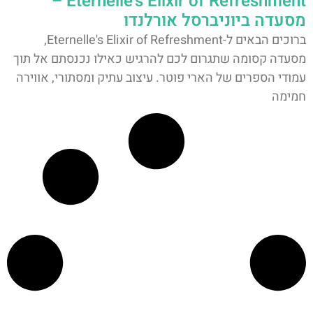
Eternelle's Elixir of Refreshment –
מסעדה ביוניברסל אורלנדו
ברוכים הבאים ל-Eternelle's Elixir of Refreshment,
מסעדה קסומה שתגרום לכם להרגיש כאילו נכנסתם אל תוך
עמודי הספרים של הארי פוטר. עיצוב עתיק ומסתורי, אווירה
חמימה