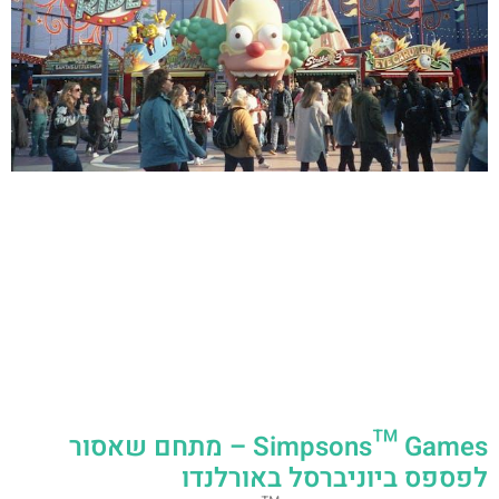
Simpsons™ Games – מתחם שאסור
לפספס ביוניברסל באורלנדו