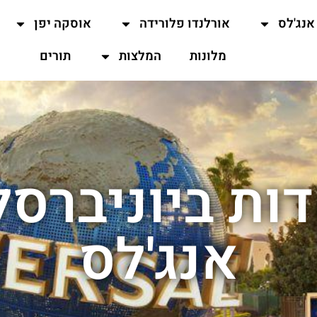
אנג'לס
אורלנדו פלורידה
אוסקה יפן
מלונות
המלצות
תורים
ות ביוניברסל
אנג'לס