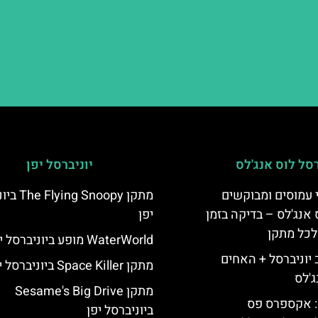
רסל לוס אנג'לס
יוניברסל יפן
 עמוסים ומבוקשים
מתקן  Snoopy
 אנג'לס – בדיקה בזמן
יפן
לכל מתקן
WaterWorld מופע ביוניברסל יפן
יוניברסל + האחים
מתקן Space Killer ביוניברסל יפן
ג'לס
מתקן Sesame's Big Drive
: אקספרס פס
ביוניברסל יפן