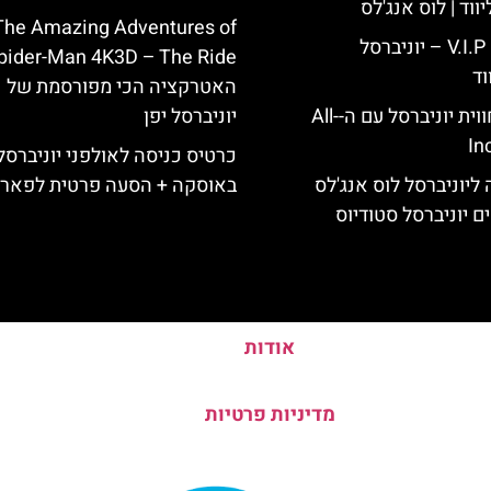
ווד | לוס אנג'לס
The Amazing Adventures of
כרטיס כניסה V.I.P – יוניברסל
pider-Man 4K3D – The Ride
וד
האטרקציה הכי מפורסמת של
לוס אנג'לס: חווית יוניברסל עם ה-All-
יוניברסל יפן
In
כרטיס כניסה לאולפני יוניברסל 
ליוניברסל לוס אנג'לס
באוסקה + הסעה פרטית לפאר
ם יוניברסל סטודיוס
אודות
מדיניות פרטיות