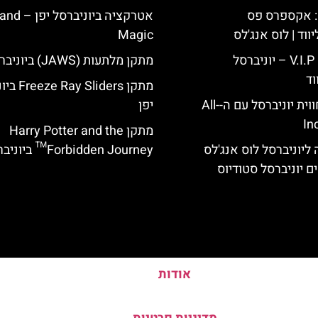
: אקספרס פס
אטרקציה ביוניברסל 
ווד | לוס אנג'לס
Magic
כרטיס כניסה V.I.P – יוניברסל
מתקן מלתעות (JAWS) ביוניברסל יפן
וד
מתקן Sliders
לוס אנג'לס: חווית יוניברסל עם ה-All-
יפן
In
מתקן Harry Potter and the
ליוניברסל לוס אנג'לס
Forbidden Journey™ ביוניברסל יפן
ם יוניברסל סטודיוס
אודות