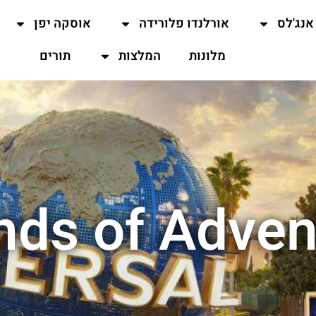
אנג'לס
אורלנדו פלורידה
אוסקה יפן
מלונות
המלצות
תורים
ands of Adven