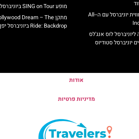
וד
מופע SING on Tour ביוניברסל יפן
לוס אנג'לס: חווית יוניברסל עם ה-All-
מתקן llywood Dream – The
In
Ride: Backdrop ביוניברסל יפן
ליוניברסל לוס אנג'לס
ם יוניברסל סטודיוס
אודות
מדיניות פרטיות