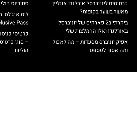
כרטיסים ליוניברסל אורלנדו אונליין
סטודיוס הוליו
מאשר בשער בקופות?
ביקרתי ב2 פארקים של יוניברסל
clusive Pass
באורלנדו ואלו ההמלצות שלי
כרטיסי כניסה 
אפיק יוניברס מסעדות – מה לאכול
– סוגי כרטיסי
ומה אסור לפספס
הוליווד