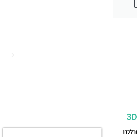
 רובוטריקים 3D ביוניברסל אורלנדו