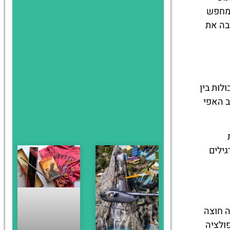
 מחפש
לחצו
בה את
פה!
לות בין
ב האפי
ילים
ה חוצה
ולציה