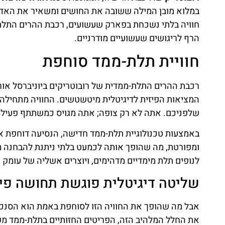
במלוא מובן המילה ששובה את החושים ומשאיר את האדרנל
חוויה בלתי נשכחת בפארק שעשועים, רכבת ההרים התלת-
הרף לריגושים שעשועיים מודרניים.
חוויית תלת-ממד סוחפת
רכבת ההרים התלת-ממדית של רובוטריקים ביוניברסל אורלנ
המציאות הפיזית לדיגיטלית מיטשטשים. החוויה מתחילה
שלפניכם. אתה לא רק צופה; אתה מגויס כמשתתף פעיל במלחמה בין
באמצעות טכנולוגיית תלת-ממד חדישה, הנסיעה דוחפת או
ומפורטת, מה שהופך אותה לכמעט בלתי ניתנת להבחנה מ
לנופים תלת מימדיים מדהימים, ויוצרים אשליה של עומק ו
שליטה דיגיטלית פוגשת תחושה פיז
אבל מה שהופך את החוויה הזו לסוחפת באמת הוא הסנכר
את החלל המלהיב הזה, הפריטים החזותיים בתלת-ממד משו