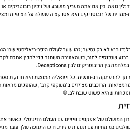
ין גואה. בין אם אתה מעריץ מושבע של זיכיון רובוטריקים או
ממדית של רובוטריקים היא אטרקציה שעולה על הציפיות ומצי
דו היא לא רק נסיעה; זהו שער לעולם היפר-ריאליסטי שבו הגבו
 ברגע שנכנסים לתור, כשהאווירה משתנה כדי להכין אתכם לקר
 הרובוטריקים לבין Decepticons.
תך להרפתקה רב-חושית. כל ויזואליה המוצגת היא חדה, תוססת
המציאות. הרוכבים מצוידים ב"משקפי קרב", שהופכים מראות רג
נוכחות שהיא פשוט שובת לב. 🌐
ית
ון המושלם של אפקטים פיזיים עם העולם הדיגיטלי. כאשר את
לבים במומחיות עם תנועות פיזיות. חוש התנועה שלך עובר מניפ