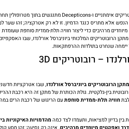
דמיינו את עצמכם נסחפים לתוך יקום יוצא דופן שבו רובוטריקים אימתניים ו-Decepticons מתנגשים בתוך
הנפש אלא מתריס כנגד הדמיון. זו לא רק אטרקציה; זהו שער למ
מיוחדים מרהיבים כדי ליצור חוויה תלת-ממדית סוחפת שעומדת 
קן הרובוטריקים המלכותי ביוניברסל אורלנדו, שבו האסקפיזם 
בל יימחה שנחרט בתולדות ההרפתקאות.
מתקן רובוטריקים ביוניברסל אורלנדו – רובוטריקים 3D
תקן הרובוטריקים ביוניברסל אורלנדו
, שבו אטרקציות חדשני
ובוטית בין-גלקטית. גולת הכותרת של מתקן זה היא רכבת
ההרים
לבת
חוויה תלת-ממדית סוחפת
עם הריגוש של רכבת הרים במהי
ין בדיון למציאות, ותעמדו לצד כמה
מהדמויות האיקוניות בי
דרך
ואפקטים מיוחדים מרהיבים
, אינה רק נסיעה; זהו מסע קולנ