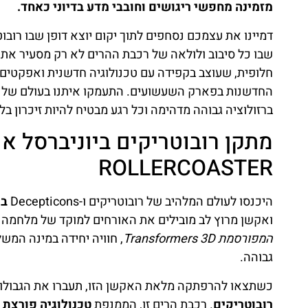
מזמינה מחפשי ריגושים וחובבי מדע בדיוני כאחד.
שבו כל סיבוב ולולאה של רכבת ההרים לא רק מסעיר את 
חלופית, שעוצב בקפידה עם טכנולוגיה חדשנית ואפקטים 
החדשנות בפארק השעשועים. התעמקו איתנו בעולם של מת
ברזולוציה גבוהה מדהימה וכל רגע מבטיח להיות זיכרון 
ROLLERCOASTER
היכנסו לעולם המלהיב של רובוטריקים ו-Decepticons
במ
ואקשן מרוץ לב מובילים את האורחים למוקד של מלחמה ר
המפורסמת Transformers 3D
, חוויה יחידה במינה המש
גבוהה.
כשתצאו להרפתקה מלאת האקשן הזו, תעברו את הגבולות ב
רובוטריקים
. רכבת הרים זו, הממנפת
טכנולוגיה פורצת 