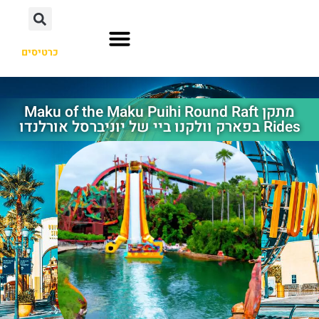
כרטיסים
אוסקה יפן
הוליווד לוס אנג'לס
אורלנדו פלורידה
מתקן Maku of the Maku Puihi Round Raft
Rides בפארק וולקנו ביי של יוניברסל אורלנדו