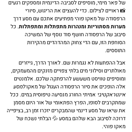
של פאר מימי, מוסיפים לסביבה הדינמית ומספקים רגעים
📸 ראויים לצילום. כדי להעצים את הריגוש, סיורי
הרפסודה של מאקו פוהי מפתיעים אתכם עם מסע דרך
מערות מסתוריות ומנהרות מתפתלות ומתפתלות
. כל
סיבוב של הרפסודה חושף סוד נוסף של המשיכה
הסוחפת הזו, עם הדי צחוק המהדהדים מהקירות
התוססים.
אבל ההפתעות לא נגמרות שם. לאורך הדרך, גייזרים
מאולתרים וסילוני מים בלתי צפויים מזנקים מהמעמקים,
ומוסיפים טוויסט משעשע להרפתקה שלכם. אלמנטים
אלה הופכים את סיור הרפסודה העגול של מאקו
למסע
אינטראקטיבי
אמיתי החורג מנסיעה טיפוסית במים. ככל
שמתקרבים לסופו, הפרץ הפתאומי של אור היום מסמן
את שיאו של מסע דינמי שהמבקרים יזכרו זמן רב, בציפייה
דרוכה לסיבוב הבא שלהם במסע 💦 הבלתי נשכח של
מאקו פוהי.