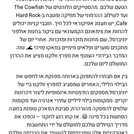
הטעם שלכם. מהסטייקים הלוהטים של The Cowfish
ועד לשילוב ההרמוני של מוזיקה ומטבח ב-Hard Rock
Cafe, יש תענוג אפיקוראי לכל חיך. חובבי קניות יכולים
להרוות את צימאונם הקמעונאי עם ביקור בחנות אולפני
יוניברסל, שם מחכות מזכרות ומזכרות. אחרי יום של
מתקנים סוערים ופלאים מימיים במאקו פויהי 🌊, נווה
המדבר הבידורי העוטף את מפרץ וולקנו מציע את ההדרן
המושלם ליום שלכם.
בין אם תבחרו להתפנק בארוחה מפנקת או לחפש את
הבילוי הלילי, האזורים שמסביב למפרץ וולקנו ביי של
יוניברסל מספקים הזדמנויות אינסופיות ליצור זיכרונות
יקרים. ממקומות בילוי ליליים עתירי אנרגיה ועד מקומות
שלווים להפסקה מהורהרת, סביבת הפארק טומנת בחובה
הפתעות בכל פינה 😃. אז קחו רגע לחקור – והפכו את
מדריך הטיולים שלכם למושלם על ידי התחשבות
באטרקציות אלה שמבטיחות להעשיר את הבריחה שלכם