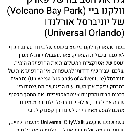
וולקנו ביי (Volcano Bay Park)
של יוניברסל אורלנדו
(Universal Orlando)
בעוד שפארק וולקנו ביי מציע שפע של בידור טעים, הכיף
לא נגמר בגבולות הפארק. צאו מהגבולות ותגלו מגוון
תוסס של אטרקציות המשלימות את ההרפתקה הימית
שלכם. עבור כיף ידידותי למשפחות, איי ההרפתקאות של
יוניברסל (Universal's Islands of Adventure) נמצאים
במרחק זריקת אבן משם, שם הריגושים מתעצמים בין
רכבות הרים ומתקנים אינטראקטיביים. אם המסך הכסוף
שובה את ליבכם, אולפני יוניברסל פלורידה מזמינים
אתכם למסע מאחורי הקלעים דרך קסם קולנועי.
כשהשמש שוקעת, Universal CityWalk מתעורר לחיים,
שופע פנורמה של חוויות אוכל כדי לפתות את בלוטות