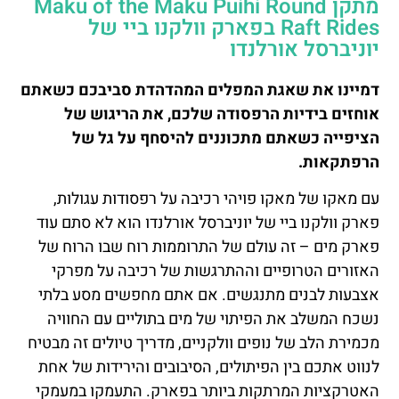
מתקן Maku of the Maku Puihi Round
Raft Rides בפארק וולקנו ביי של
יוניברסל אורלנדו
דמיינו את שאגת המפלים המהדהדת סביבכם כשאתם
אוחזים בידיות הרפסודה שלכם, את הריגוש של
הציפייה כשאתם מתכוננים להיסחף על גל של
הרפתקאות.
עם מאקו של מאקו פויהי רכיבה על רפסודות עגולות,
פארק וולקנו ביי של יוניברסל אורלנדו הוא לא סתם עוד
פארק מים – זה עולם של התרוממות רוח שבו הרוח של
האזורים הטרופיים וההתרגשות של רכיבה על מפרקי
אצבעות לבנים מתנגשים. אם אתם מחפשים מסע בלתי
נשכח המשלב את הפיתוי של מים בתוליים עם החוויה
מכמירת הלב של נופים וולקניים, מדריך טיולים זה מבטיח
לנווט אתכם בין הפיתולים, הסיבובים והירידות של אחת
האטרקציות המרתקות ביותר בפארק. התעמקו במעמקי