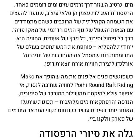
מים, נרטיב השזור דרך זרמים עזים ומים דוממים כאחד.
הרפסודות העגולות עצמן הן פלאי עיצוב, שנועדו להעצים
את השמחה הקהילתית של הרוכבים כשהם מתמודדים
עם הגאות והשפל של נוף המים הדינמי של מאקו פויהי.
דרך כל פיתול וסיבוב, כל פרץ של אשדים, החוויה היא
ייחודית להפליא – סוחפת את המשתתפים בעולם של
התרוממות רוח שמסמל את המחויבות של יוניברסל
אורלנדו ליצירת חוויות אורח יוצאות דופן.
כשפוגשים פנים אל פנים את מה שהופך את Mako
Poihi Round Raft Riding לחוויה שחובה לנסות, אי
אפשר שלא להיקסם מהשילוב המורכב של סיפורים,
הנדסה והרפתקאות מים מלהיבות – תכונות שיתגלו
מאוחר יותר בפירוט עשיר כשננווט בקווי המתאר הזורמים
של פארק וולקנו ביי.
גלה את סיורי הרפסודה