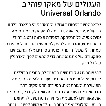
העגולים של מאקו פוהי ב
Universal Orlando
יציאה לסיור רפסודות עגול של מאקו פוהי בפארק וולקנו
ביי של יוניברסל אורלנדו דומה להתעמקות באודיסיאה
ימית אפית. כל הרפתקת רפסודה מציעה נרטיב ייחודי
ורמת ריגוש, ומבטיחה לספק למחפשי ריגושים ולמשפחות
כאחד. 💦 משלווה ועד קיצוניות, סיורים אלה מתמצתים
ספקטרום של אינטנסיביות כדי להתאים לסף האדרנלין
של כל מבקר.
למי שמתענג על ריגושים מכמירי לב, סיורים הכוללים
ירידות תלולות וזרמים מהירים עשויים להיות ההתאמה
המושלמת. לעומת זאת, הסיורים המאופקים יותר
מדגישים את היופי עוצר הנשימה של וולקנו ביי, ומזמינים
את האורחים לספוג את האווירה הטרופית ולהתחמם
בשמש הפלורידיאנית החמה. ☀️ ללא קשר לסיור שנבחר,