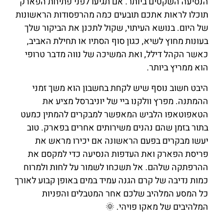
הנסיעה השקטים ביותר. אם תגיעו לפני פתיחת הפארק
תוכלו לראות אתכם תובעים כמה מהרפסודות הראשונות
של היום. בנושא העיתוי, שקול לתכנן את הביקור שלך
בעונות מחוץ לשיא, כגון סוף הסתיו או תחילת האביב,
כאשר הקהל דילל, ואת המשיכה של נווה מדבר טרופי
הוא ממריץ ביותר.
היבט חשוב נוסף שיש לקחת בחשבון הוא משך זמני
ההמתנה. מפרץ וולקנו ביי של יוניברסל מציע את
הטאפוטאפו הלביש המאפשר למבקרים להמתין כמעט
בתור בזמן שהם נהנים משירותים אחרים בפארק. טוב
יעשו מבקרים בפעם הראשונה אם יכירו מראש את
פריסת הפארק ואת העדפות הנסיעה כדי למקסם את
ההרפתקה שלהם. אל תשכחו לשמור על לחות ולמרוח
כמות נדיבה של קרם הגנה עמיד במים באופן קבוע לאורך
כל המסע המלהיב שלכם אחר המטבלים והפניות
המלהיבים של מאקו פויהי. 🌞