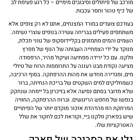
מורכב של פיתולים וסיבובים מימיים – כל רגע פעימת לב
של כיף טהור וחסר עכבות.
בעודכם צועדים במורד המצנחים, אתם לא רק צופים אלא
משתתפים פעילים בבריחה עשירה בנופים עוצרי נשימה.
השמים והמים מתמזגים בקליידוסקופ של גווני תכלת,
מנוקד על ידי הצמחייה העבותה של הנוף של מפרץ
וולקנו. עם כל ירידה מפתיעה ועיקול מהיר, הרפסודה
מציעה נקודת מבט רעננה על התרוממות הרוח של טיולי
מים, ומגדירה מחדש את מהות ההרפתקה. בסוף הרכיבה,
כשמחליקים למים השקטים של בריכת הנחיתה, ברור
שלא מדובר בסתם נסיעה אלא בזיכרון בל יימחה שנחקק
בנפשו של מחפש הריגושים. וברוח ההרפתקה, החוויה
המרתקת הזו מהדהדת אזכור מוקדם יותר של הפיתויים
שיש בפארק וולקנו ביי, וקוראת לכם לחקור את שלל
האטרקציות שלו.
גלו את הסביבה של פארק