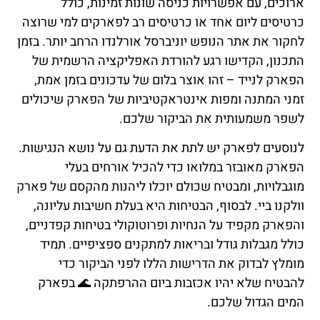
ארוכים, עם אפשרויות כניסה שונות זמינות, כולל
כרטיסים ליום אחד או כרטיסים רב לפארקים למי שרוצה
לחקור את אתר הנופש יוניברסל אורלנדו הרחב יותר. בזמן
התכנון, הקדישו רגע להורדת האפליקציה הרשמית של
הפארק לנייד – זהו אוצר בלום של עדכונים בזמן אמת,
זמני המתנה ומפות אינטראקטיביות של הפארק שיכולים
לשפר משמעותית את הביקור שלכם.
לנוסעים לפארק יש לתת את הדעת גם על נושא הנגישות.
הפארק מאובזר במלואו כדי להכיל אורחים בעלי
מוגבלויות, ומבטיח שכולם יוכלו ליהנות מהקסם של פארק
וולקנו ביי. לבסוף, הבטיחות היא בעלת חשיבות עליונה,
והפארק מקפיד על הנחיות ופרוטוקולי בטיחות קפדניים,
כולל מגבלות גודל ובריאות למתקנים ספציפיים. תמיד
מומלץ לבדוק את הדרישות הללו לפני הביקור כדי
להבטיח שלא יהיו אכזבות ביום ההרפתקה 🌊 בפארק
המים הגדול שלכם.