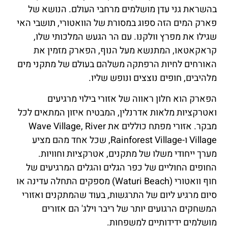
בהשראת גני עדן מושלמים מרחבי העולם. הנושא של
פארק המים הזה ספוג במסורת של הוואטורי, תושבי האי
שגילו את מפרץ וולקנו. עם הר הגעש המלכותי שלו,
קראקאטאו, המתנשא מעל הנוף, הפארק מזמין את
האורחים לחיות הרפתקה משלהם בעולם של מתקני מים
מלהיבים, חופים נוצצים ונופש שליו.
הפארק הוא חלון ראווה של אזורי בילוי מרגיעים
ואטרקציות מלאות אדרנלין, המבטיח איזון המתאים לכל
מבקר. אזורי מפתח כוללים את Wave Village, River
Village ו-Rainforest Village, שכל אחד מהם מציע
מערך ייחודי משלו של מתקנים, אטרקציות וחוויות.
החופים החוליים של כפר הגלים והגלים המרגיעים של
חוף וואטורי (Waturi Beach) מספקים התחלה עדינה או
סיום מרגיע ליום של התרגשות, בעוד שהמתקנים ואזורי
המשחקים הרגועים יותר של ריבר וילג' הם אזורים
מושלמים ידידותיים למשפחות.