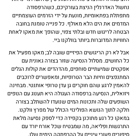
נחשול האדרנלין הניצת בעורקיכם, כשהרפסודה
מתפתלת בפתאומיות, מונעת על ידי הזרמים העוצמתיים
המדמים את הים הלא מאולף. כל פנייה טומנת בחובה
הבטחה לריגוש חדש ובלתי צפוי, שהופך את מאקו לאחת
החוויות המדוברות ביותר בוולקנו ביי.
אבל לא רק הריגושים הפיזיים שובה לב; מאקו מפעיל את
כל החושים. מסלול הנסיעה שזור בצורה גאונית עם
אפקטים שמיעתיים סוחפים, מהדהדים את קולות הגלים
המתנפצים וחיות הבר הטרופיות, ומאפשרים לרוכבים
להאמין לרגע שהם חוקרים גן עדן טרופי אותנטי. מבחינה
ויזואלית, הנסיעה ברפסודה העגולה היא תענוג עם הנופים
השופעים שלה ותכונות המים שנועדו להשתלב בצורה
חלקה לתוך הנושא הפולינזי הכולל של מפרץ וולקנו.
במאקו כל רגע מתוכנן בקפידה כדי לספק נסיעה מלאת
התרגשות ופליאה, מה שמבטיח שכל אורח יורד עם
סיפורים פעורי עיניים על ההרפתקה הימית שלו.