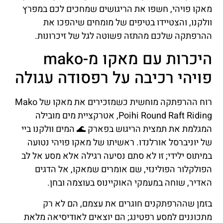
מאקו פויהי, חשפו את הריגושים שמחכים לכם במפרץ
וולקנו, והצטיידו בטיפים של מומחים שיהפכו את
ההרפתקה שלכם מהתזה פשוטה לגל של זיכרונות.
היכרות עם מאקו מ-mako
פויהי רכיבה על רפסודה עגולה
רוח ההרפתקה מוחשית כשמזכירים את מאקו של Mako
Poihi Round Raft Riding, אטרקציית מים מובילה
המגלמת את תמצית הריגוש בפארק 🌊 המים וולקנו ביי
של יוניברסל אורלנדו. ראשיתו של מאקו פויהי נטועה
במיתוס ילידי; זו לא סתם נסיעה רגילה אלא מסע אל לב
הפולקלור הפולינזי, שם אומרים שמאקו, אל הדגים
האדיר, שוחה במעמקי האוקיינוס בעוצמה ובחן.
בזמן שההרפתקנים חוגרים את עצמם, הם לא רק
מתכוננים למסע רפטינג; הם יוצאים לאודיסיאה מלאת