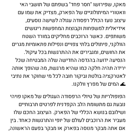
מאקו, שפירושו "חסר פחד" בשפתם של תושבי האי
וואטורי המיתולוגיים של הפארק, מצדיק את שמו עם
עיצוב נועז הכולל רפסודה עגולה לשישה נוסעים,
אידיאלית למשפחות וקבוצות המחפשות ריגושים
משותפים. כאשר הרוכבים מחליקים במורד השטח
הוולקני, פיתולים בלתי צפויים ונפילות פתאומיות מגרים
את החושים, ומגבירים את ההתרגשות בכל עיקול.
הנסיעה ידועה בהנדסה החדישה שלה המבטיחה שכל
ירידה תהיה חלקה כמו שהיא מרגשת, מה שהופך אותה
לאטרקציה בולטת וביקור חובה לכל מי שחוקר את נתיבי
🌊 המים של מפרץ וולקנו.
הפופולריות של טיולי הרפסודה העגולים של מאקו פויהי
נובעת גם מתשומת הלב הקפדנית לפרטים תרבותיים
ושילובם בנושא הכללי של הפארק. העיצוב החכם שלו
מעביר את הרוכבים לעולם של יופי והתרגשות כאחד. בין
אם אתה מבקר מנוסה בפארק או מבקר בפעם הראשונה,