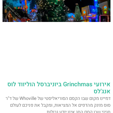
אירועי Grinchmas ביוניברסל הוליווד לוס
אנג'לס
דמיינו מקום שבו הקסם הסוריאליסטי של Whoville של ד"ר
סוס מזנק מהדפים אל המציאות, ומקבל את פניכם לעולם
חגיגי שבו קסם החג אינו יודע גבולות.