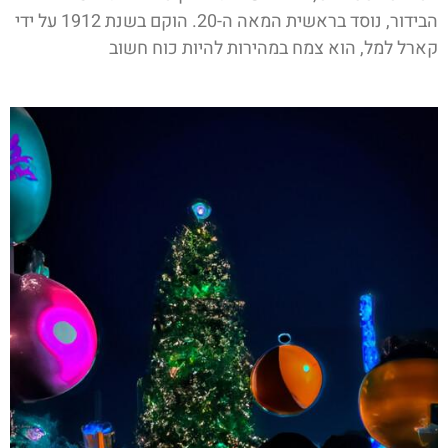
הבידור, נוסד בראשית המאה ה-20. הוקם בשנת 1912 על ידי
קארל למל, הוא צמח במהירות להיות כוח חשוב