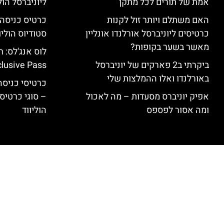
אמת של תורים לכל מתקן
ליוניברסל הולי
האם משתלם ויותר זול לקנות
כרטיסים ליוניברסל אורלנדו אונליין
סטודיוס הוליו
מאשר בשער בקופות?
ביקרתי ב2 פארקים של יוניברסל
clusive Pass
באורלנדו ואלו ההמלצות שלי
כרטיסי כניסה 
אפיק יוניברס מסעדות – מה לאכול
– סוגי כרטיסי
ומה אסור לפספס
הוליווד