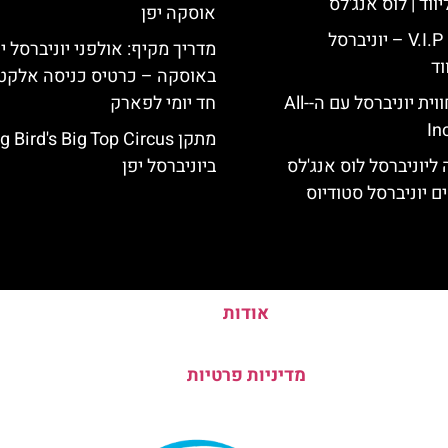
ווד | לוס אנג'לס
אוסקה יפן
כרטיס כניסה V.I.P – יוניברסל
מדריך מקיף: אולפני יוניברסל י
וד
באוסקה – כרטיס כניסה אלקטר
לוס אנג'לס: חווית יוניברסל עם ה-All-
חד יומי לפארק
In
מתקן g Bird's Big Top Circus
ליוניברסל לוס אנג'לס
ביוניברסל יפן
ם יוניברסל סטודיוס
אודות
מדיניות פרטיות