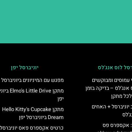
רסל לוס אנג'לס
יוניברסל יפן
 עמוסים ומבוקשים
מפגש עם המיניונים ביוניברסל י
 אנג'לס – בדיקה בזמן
מתקן ittle Drive
לכל מתקן
יפן
יוניברסל + האחים
מתקן Hello Kitty's Cupcake
ג'לס
Dream ביוניברסל יפן
: אקספרס פס
כרטיס אקספרס פאס יוניברסל