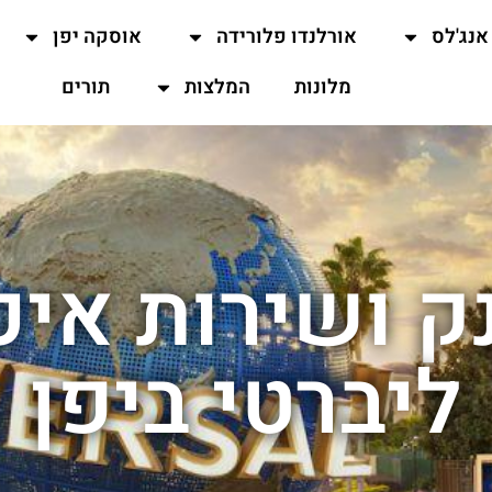
אנג'לס
אורלנדו פלורידה
אוסקה יפן
מלונות
המלצות
תורים
ק ושירות איכו
ליברטי ביפן