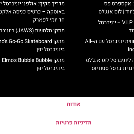
: אקספרס פס
מדריך מקיף: אולפני יוניברסל י
ווד | לוס אנג'לס
באוסקה – כרטיס כניסה אלקטר
חד יומי לפארק
כרטיס כניסה V.I.P – יוניברסל
וד
מתקן מלתעות (JAWS) ביוניברסל יפן
לוס אנג'לס: חווית יוניברסל עם ה-All-
מתקן o's Go-Go Skateboard
In
ביוניברסל יפן
ליוניברסל לוס אנג'לס
מתקן Elmo's Bubble Bubble
ם יוניברסל סטודיוס
ביוניברסל יפן
אודות
מדיניות פרטיות