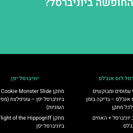
החופשה ביוניברסל?
רסל לוס אנג'לס
יוניברסל יפן
 עמוסים ומבוקשים
מתקן Cookie Monster Slide
 אנג'לס – בדיקה בזמן
ביוניברסל יפן – עוגיפלצת (מפ
לכל מתקן
העוגיות)
יוניברסל + האחים
ג'לס
ביוניברסל יפן