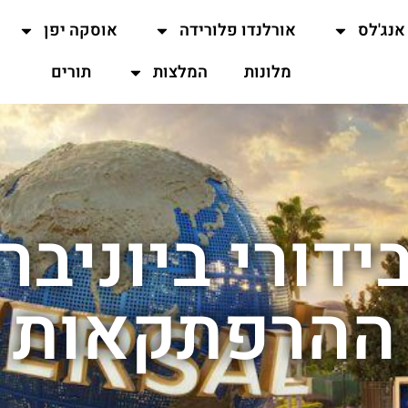
אנג'לס
אורלנדו פלורידה
אוסקה יפן
מלונות
המלצות
תורים
ידורי ביוניבר
ההרפתקאות