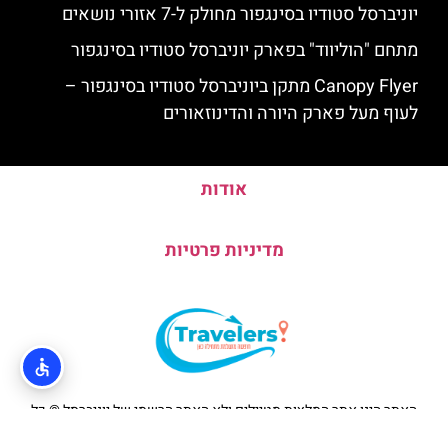
יוניברסל סטודיו בסינגפור מחולק ל-7 אזורי נושאים
מתחם "הוליווד" בפארק יוניברסל סטודיו בסינגפור
Canopy Flyer מתקן ביוניברסל סטודיו בסינגפור –
לעוף מעל פארק היורה והדינוזאורים
אודות
מדיניות פרטיות
האתר הינו אתר המלצות מטיילים ולא האתר הרשמי של יוניברסל © כל
הזכויות שמורות לסוכנות TRAVELERS.CO.IL