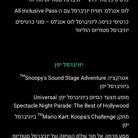
לוס אנג'לס: חווית יוניברסל עם ה-All-Inclusive Pass
כרטיסי כניסה ליוניברסל לוס אנג'לס – סוגי כרטיסים
יוניברסל סטודיוס הוליווד
יוניברסל יפן
אטרקציה Snoopy's Sound Stage Adventure™
ביוניברסל יפן
מופע מצעד הסיום ביוניברסל יפן: Universal
Spectacle Night Parade: The Best of Hollywood
מתקן Mario Kart: Koopa's Challenge™ ביוניברסל
יפן
מסע מרתק אל תוך עולם השיווק של יוניברסל סטודיוס