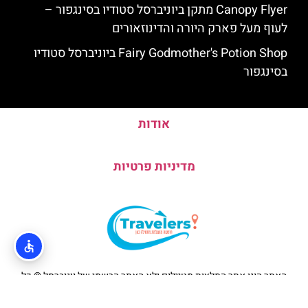
Canopy Flyer מתקן ביוניברסל סטודיו בסינגפור –
לעוף מעל פארק היורה והדינוזאורים
Fairy Godmother's Potion Shop ביוניברסל סטודיו
בסינגפור
אודות
מדיניות פרטיות
האתר הינו אתר המלצות מטיילים ולא האתר הרשמי של יוניברסל © כל
הזכויות שמורות לסוכנות TRAVELERS.CO.IL