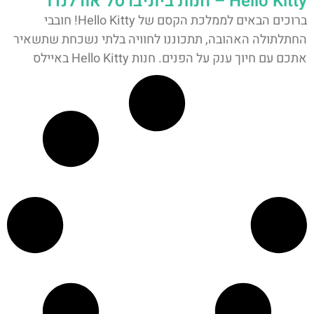
Hello Kitty – חנות ביוניברסל אורלנדו
ברוכים הבאים לממלכת הקסם של Hello Kitty! חובבי
החתלתולה האהובה, תתכוננו לחוויה בלתי נשכחת שתשאיר
אתכם עם חיוך ענק על הפנים. חנות Hello Kitty באיילס