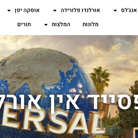
אנג'לס
אורלנדו פלורידה
אוסקה יפן
מלונות
המלצות
תורים
ייד אין אורל