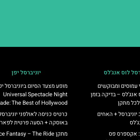
רסל לוס אנג'לס
יוניברסל יפן
 עמוסים ומבוקשים
מופע מצעד הסיום ביוניברסל יפן
 אנג'לס – בדיקה בזמן
Universal Spectacle Night
לכל מתקן
ade: The Best of Hollywood
יוניברסל + האחים
כרטיס כניסה לאולפני יוניברסל 
ג'לס
באוסקה + הסעה פרטית לפאר
: אקספרס פס
מתקן e Fantasy – The Ride