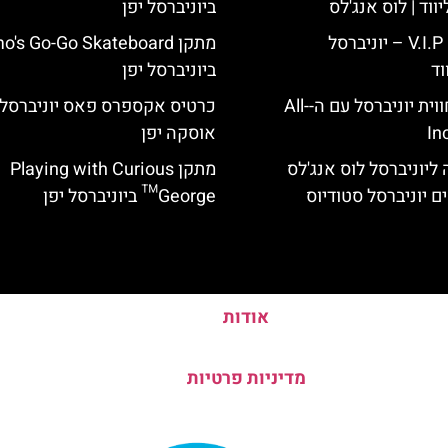
ווד | לוס אנג'לס
ביוניברסל יפן
כרטיס כניסה V.I.P – יוניברסל
מתקן o's Go-Go Skateboard
וד
ביוניברסל יפן
לוס אנג'לס: חווית יוניברסל עם ה-All-
כרטיס אקספרס פאס יוניברסל
In
אוסקה יפן
ליוניברסל לוס אנג'לס
מתקן Playing with Curious
ם יוניברסל סטודיוס
George™ ביוניברסל יפן
אודות
מדיניות פרטיות