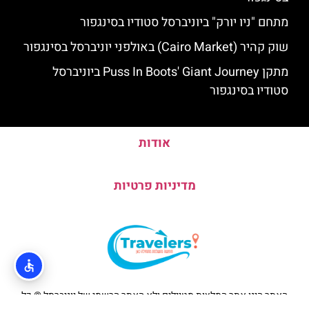
מתחם "ניו יורק" ביוניברסל סטודיו בסינגפור
שוק קהיר (Cairo Market) באולפני יוניברסל בסינגפור
מתקן Puss In Boots' Giant Journey ביוניברסל
סטודיו בסינגפור
אודות
מדיניות פרטיות
האתר הינו אתר המלצות מטיילים ולא האתר הרשמי של יוניברסל © כל