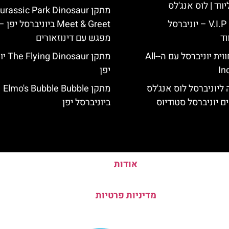
ווד | לוס אנג'לס
מתקן urassic Park Dinosaur
כרטיס כניסה V.I.P – יוניברסל
Meet & Greet ביוניברסל יפן –
וד
מפגש עם דינוזאורים
לוס אנג'לס: חווית יוניברסל עם ה-All-
מתקן aur
In
יפן
ליוניברסל לוס אנג'לס
מתקן Elmo's Bubble Bubble
ם יוניברסל סטודיוס
ביוניברסל יפן
אודות
מדיניות פרטיות