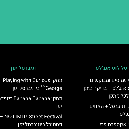
רסל לוס אנג'לס
יוניברסל יפן
 עמוסים ומבוקשים
מתקן Playing with Curious
 אנג'לס – בדיקה בזמן
George™ ביוניברסל יפן
לכל מתקן
מתקן Banana Cabana 
יוניברסל + האחים
יפן
ג'לס
O LIMIT! Street Festival –
: אקספרס פס
פסטיבל ביוניברסל יפן