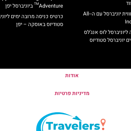
וד
Adventure™ ביוניברסל יפן
לוס אנג'לס: חווית יוניברסל עם ה-All-
כרטיס כניסה מרובה ימים ליוני
In
סטודיוס באוסקה – יפן
ליוניברסל לוס אנג'לס
ם יוניברסל סטודיוס
אודות
מדיניות פרטיות