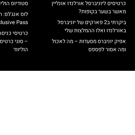
כרטיסים ליוניברסל אורלנדו אונליין
סטודיוס הוליו
מאשר בשער בקופות?
ביקרתי ב2 פארקים של יוניברסל
clusive Pass
באורלנדו ואלו ההמלצות שלי
כרטיסי כניסה 
אפיק יוניברס מסעדות – מה לאכול
– סוגי כרטיסי
ומה אסור לפספס
הוליווד