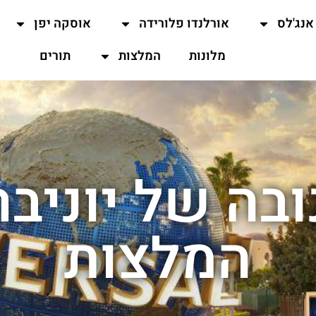
אנג'לס
אורלנדו פלורידה
אוסקה יפן
מלונות
המלצות
תורים
ובה של יוניבר
המלצות