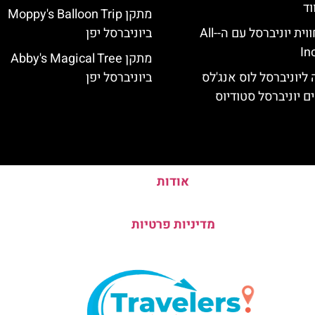
וד
מתקן Moppy's Balloon Trip
לוס אנג'לס: חווית יוניברסל עם ה-All-
ביוניברסל יפן
In
מתקן Abby's Magical Tree
ליוניברסל לוס אנג'לס
ביוניברסל יפן
ם יוניברסל סטודיוס
אודות
מדיניות פרטיות