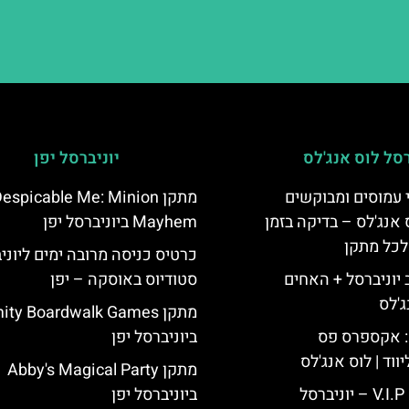
רסל לוס אנג'לס
יוניברסל יפן
 עמוסים ומבוקשים
מתקן espicable Me: Minion
 אנג'לס – בדיקה בזמן
Mayhem ביוניברסל יפן
לכל מתקן
כרטיס כניסה מרובה ימים ליוני
יוניברסל + האחים
סטודיוס באוסקה – יפן
ג'לס
מתקן ty Boardwalk Games
: אקספרס פס
ביוניברסל יפן
ווד | לוס אנג'לס
מתקן Abby's Magical Party
כרטיס כניסה V.I.P – יוניברסל
ביוניברסל יפן