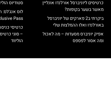
כרטיסים ליוניברסל אורלנדו אונליין
סטודיוס הוליו
מאשר בשער בקופות?
ביקרתי ב2 פארקים של יוניברסל
clusive Pass
באורלנדו ואלו ההמלצות שלי
כרטיסי כניסה 
אפיק יוניברס מסעדות – מה לאכול
– סוגי כרטיסי
ומה אסור לפספס
הוליווד