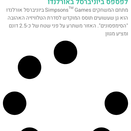
לפספס ביוניברסל באורלנדו
מתחם המשחקים Simpsons™ Games ביוניברסל אורלנדו
הוא גן שעשועים תוסס המוקדש לסדרת הטלוויזיה האהובה
"הסימפסונים". האזור משתרע על פני שטח של כ-2.5 דונם
ומציע מגוון