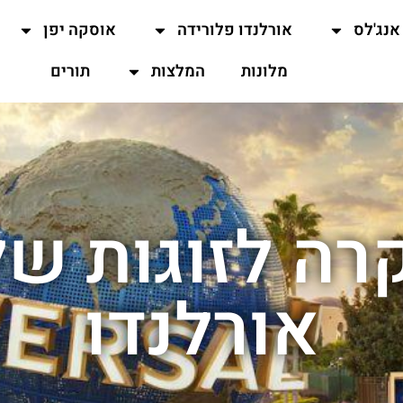
אנג'לס
אורלנדו פלורידה
אוסקה יפן
מלונות
המלצות
תורים
קרה לזוגות של
אורלנדו