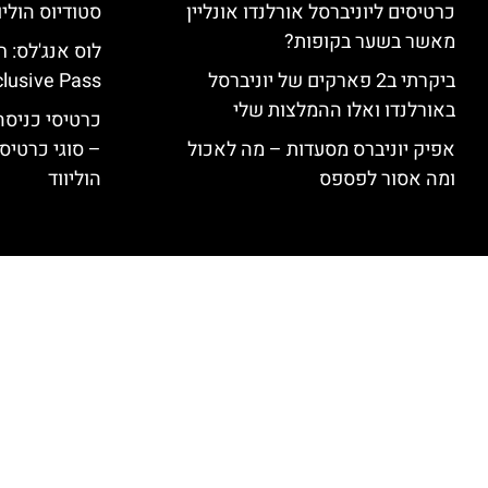
כרטיסים ליוניברסל אורלנדו אונליין
סטודיוס הוליו
מאשר בשער בקופות?
ביקרתי ב2 פארקים של יוניברסל
clusive Pass
באורלנדו ואלו ההמלצות שלי
כרטיסי כניסה 
אפיק יוניברס מסעדות – מה לאכול
– סוגי כרטיסי
ומה אסור לפספס
הוליווד