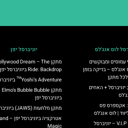
רסל לוס אנג'לס
יוניברסל יפן
 עמוסים ומבוקשים
מתקן llywood Dream – The
 אנג'לס – בדיקה בזמן
Ride: Backdrop ביוניברסל יפן
לכל מתקן
Yoshi's Adventure™ ביוניברסל יפן
יוניברסל + האחים
מתקן Elmo's Bubble Bubble
ג'לס
ביוניברסל יפן
: אקספרס פס
מתקן מלתעות (JAWS) ביוניברסל יפן
ווד | לוס אנג'לס
אטרקציה ביוניברסל 
כרטיס כניסה V.I.P – יוניברסל
Magic